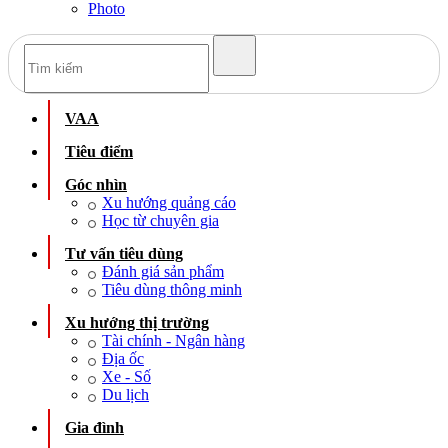
Photo
VAA
Tiêu điểm
Góc nhìn
Xu hướng quảng cáo
Học từ chuyên gia
Tư vấn tiêu dùng
Đánh giá sản phẩm
Tiêu dùng thông minh
Xu hướng thị trường
Tài chính - Ngân hàng
Địa ốc
Xe - Số
Du lịch
Gia đình