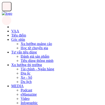
VAA
Tiêu điểm
Góc nhìn
Xu hướng quảng cáo
Học từ chuyên gia
Tư vấn tiêu dùng
Đánh giá sản phẩm
Tiêu dùng thông minh
Xu hướng thị trường
Tài chính - Ngân hàng
Địa ốc
Xe - Số
Du lịch
MEDIA
Podcast
eMagazine
Video
Infographic