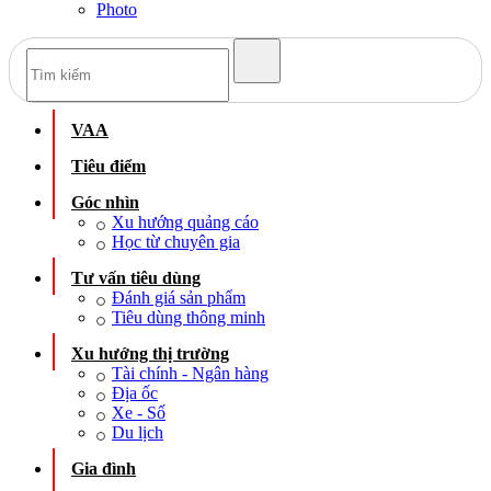
Photo
VAA
Tiêu điểm
Góc nhìn
Xu hướng quảng cáo
Học từ chuyên gia
Tư vấn tiêu dùng
Đánh giá sản phẩm
Tiêu dùng thông minh
Xu hướng thị trường
Tài chính - Ngân hàng
Địa ốc
Xe - Số
Du lịch
Gia đình