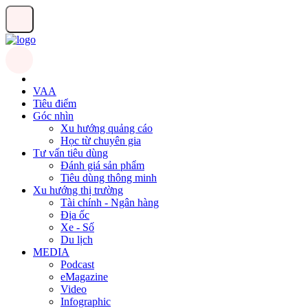
VAA
Tiêu điểm
Góc nhìn
Xu hướng quảng cáo
Học từ chuyên gia
Tư vấn tiêu dùng
Đánh giá sản phẩm
Tiêu dùng thông minh
Xu hướng thị trường
Tài chính - Ngân hàng
Địa ốc
Xe - Số
Du lịch
MEDIA
Podcast
eMagazine
Video
Infographic