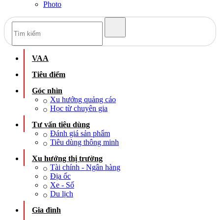
Photo
VAA
Tiêu điểm
Góc nhìn
Xu hướng quảng cáo
Học từ chuyên gia
Tư vấn tiêu dùng
Đánh giá sản phẩm
Tiêu dùng thông minh
Xu hướng thị trường
Tài chính - Ngân hàng
Địa ốc
Xe - Số
Du lịch
Gia đình