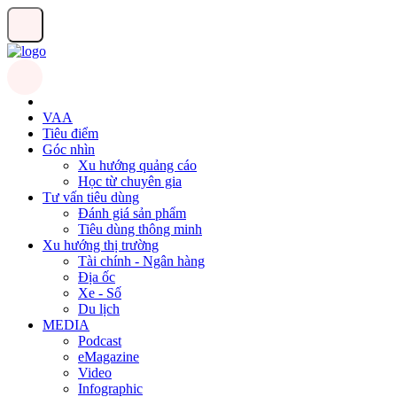
VAA
Tiêu điểm
Góc nhìn
Xu hướng quảng cáo
Học từ chuyên gia
Tư vấn tiêu dùng
Đánh giá sản phẩm
Tiêu dùng thông minh
Xu hướng thị trường
Tài chính - Ngân hàng
Địa ốc
Xe - Số
Du lịch
MEDIA
Podcast
eMagazine
Video
Infographic