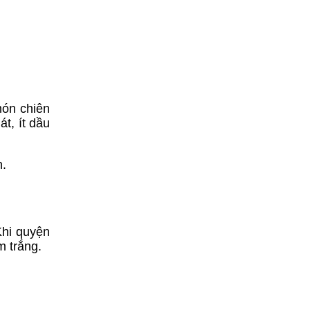
món chiên
t, ít dầu
n.
Khi quyện
m trắng.