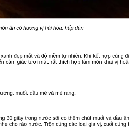
món ăn có hương vị hài hòa, hấp dẫn
u xanh đẹp mắt và độ mềm tự nhiên. Khi kết hợp cùng 
n cảm giác tươi mát, rất thích hợp làm món khai vị ho
 đường, muối, dầu mè và mè rang.
ảng 30 giây trong nước sôi có thêm chút muối và dầu ă
nhẹ cho ráo nước. Trộn cùng các loại gia vị, cuối cùng