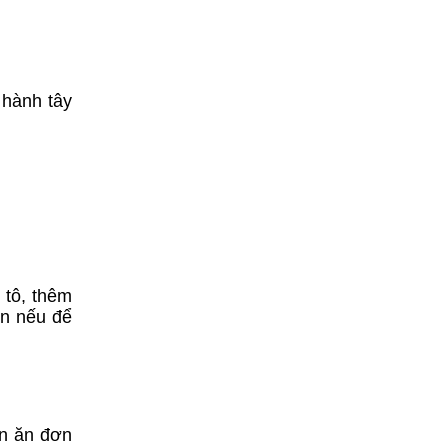
 hành tây
 tô, thêm
ơn nếu để
ón ăn đơn