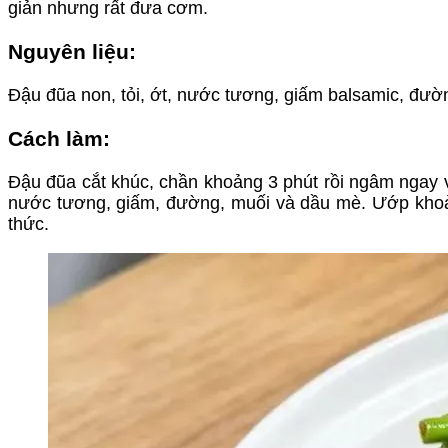
giản nhưng rất đưa cơm.
Nguyên liệu:
Đậu đũa non, tỏi, ớt, nước tương, giấm balsamic, đườ
Cách làm:
Đậu đũa cắt khúc, chần khoảng 3 phút rồi ngâm ngay v
nước tương, giấm, đường, muối và dầu mè. Ướp khoản
thức.