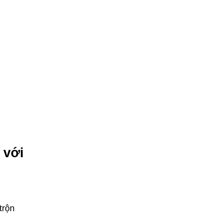
 với
trộn