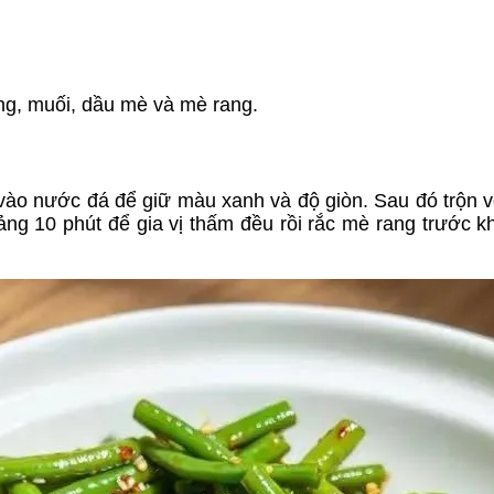
ng, muối, dầu mè và mè rang.
ào nước đá để giữ màu xanh và độ giòn. Sau đó trộn với
g 10 phút để gia vị thấm đều rồi rắc mè rang trước k