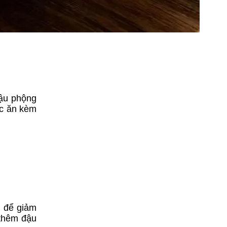
đậu phộng
ặc ăn kèm
n để giảm
 thêm đậu