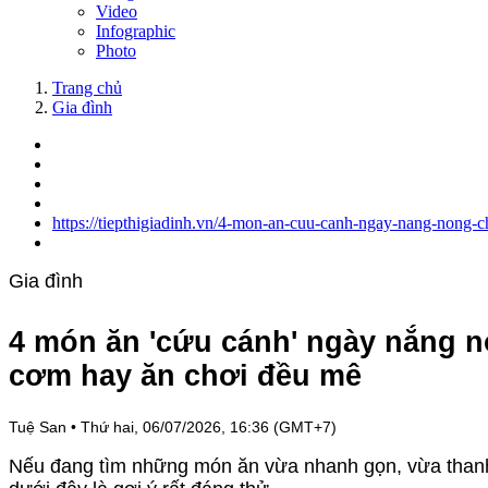
Video
Infographic
Photo
Trang chủ
Gia đình
https://tiepthigiadinh.vn/4-mon-an-cuu-canh-ngay-nang-nong-
Gia đình
4 món ăn 'cứu cánh' ngày nắng nó
cơm hay ăn chơi đều mê
Tuệ San
•
Thứ hai, 06/07/2026, 16:36 (GMT+7)
Nếu đang tìm những món ăn vừa nhanh gọn, vừa thanh