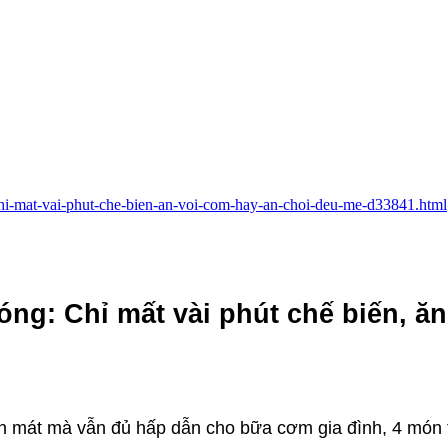
chi-mat-vai-phut-che-bien-an-voi-com-hay-an-choi-deu-me-d33841.html
ng: Chỉ mất vài phút chế biến, ăn
 mát mà vẫn đủ hấp dẫn cho bữa cơm gia đình, 4 món 