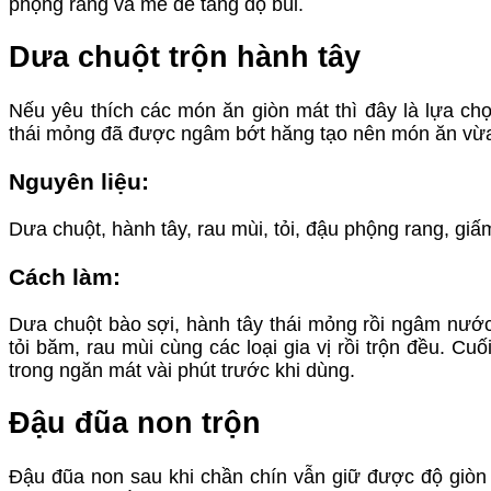
phộng rang và mè để tăng độ bùi.
Dưa chuột trộn hành tây
Nếu yêu thích các món ăn giòn mát thì đây là lựa ch
thái mỏng đã được ngâm bớt hăng tạo nên món ăn vừa t
Nguyên liệu:
Dưa chuột, hành tây, rau mùi, tỏi, đậu phộng rang, gi
Cách làm:
Dưa chuột bào sợi, hành tây thái mỏng rồi ngâm nước
tỏi băm, rau mùi cùng các loại gia vị rồi trộn đều. C
trong ngăn mát vài phút trước khi dùng.
Đậu đũa non trộn
Đậu đũa non sau khi chần chín vẫn giữ được độ giòn 