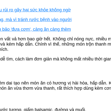
 rủi ro gây hại sức khỏe không ngờ
ang, mà vì tránh rước bệnh vào người
 bảo 'đưa cơm', càng ăn càng thèm
ên vất vả hơn bao giờ hết. Không chỉ nóng nực, nhiều 
và kém hấp dẫn. Chính vì thế, những món trộn thanh má
hích.
dễ tìm, cách làm đơn giản mà không mất nhiều thời gia
ềm dai tạo nên món ăn có hương vị hài hòa, hấp dẫn. 
, món ăn vừa thơm vừa thanh, rất thích hợp dùng kèm cơ
 nước tương, giấm balsamic, đường và muối.