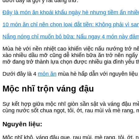
dưới đây là gợi ý rất đáng thử.
Đây là món ăn khoái khẩu ngày hè nhưng tiềm ẩn nhiều
10 món ăn chỉ nên chọn loại đắt tiền: Không phải vì s
Nắng nóng chỉ muốn bỏ bữa: Nấu ngay 4 món này đảm
Mùa hè với nền nhiệt cao khiến việc nấu nướng trở n
xào nhiều dầu mỡ cũng dễ khiến bữa ăn trở nên ngấy 
mỡ đang trở thành lựa chọn được nhiều gia đình yêu t
Dưới đây là 4
món ăn
mùa hè hấp dẫn với nguyên liệu 
Mộc nhĩ trộn váng đậu
Sự kết hợp giữa mộc nhĩ giòn sần sật và váng đậu m
cùng nước sốt chua ngọt, tỏi, ớt, rau mùi và mè rang
Nguyên liệu:
Mộc nhĩ khô, váng đậu que, rau mùi, mè rang, tỏi, ớt,