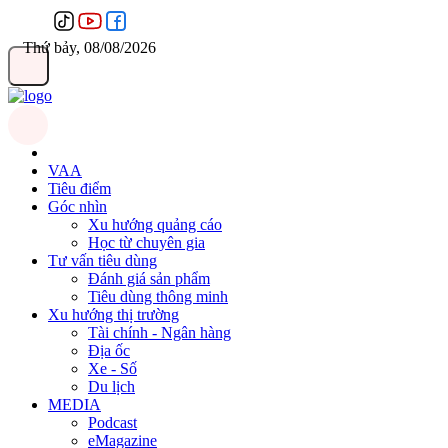
Thứ bảy, 08/08/2026
VAA
Tiêu điểm
Góc nhìn
Xu hướng quảng cáo
Học từ chuyên gia
Tư vấn tiêu dùng
Đánh giá sản phẩm
Tiêu dùng thông minh
Xu hướng thị trường
Tài chính - Ngân hàng
Địa ốc
Xe - Số
Du lịch
MEDIA
Podcast
eMagazine