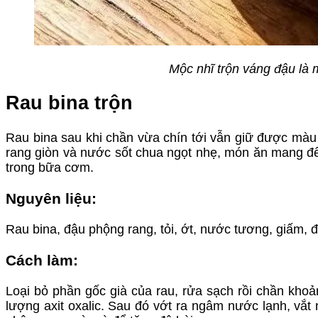
Mộc nhĩ trộn váng đậu là 
Rau bina trộn
Rau bina sau khi chần vừa chín tới vẫn giữ được mà
rang giòn và nước sốt chua ngọt nhẹ, món ăn mang đế
trong bữa cơm.
Nguyên liệu:
Rau bina, đậu phộng rang, tỏi, ớt, nước tương, giấm,
Cách làm:
Loại bỏ phần gốc già của rau, rửa sạch rồi chần kho
lượng axit oxalic. Sau đó vớt ra ngâm nước lạnh, vắt 