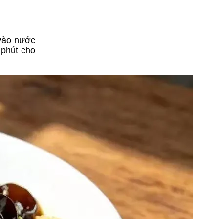
 vào nước
 phút cho