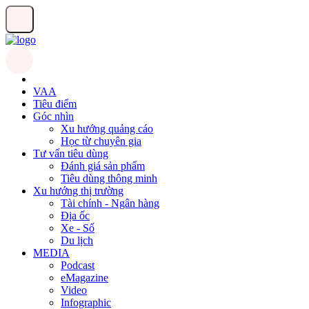
VAA
Tiêu điểm
Góc nhìn
Xu hướng quảng cáo
Học từ chuyên gia
Tư vấn tiêu dùng
Đánh giá sản phẩm
Tiêu dùng thông minh
Xu hướng thị trường
Tài chính - Ngân hàng
Địa ốc
Xe - Số
Du lịch
MEDIA
Podcast
eMagazine
Video
Infographic