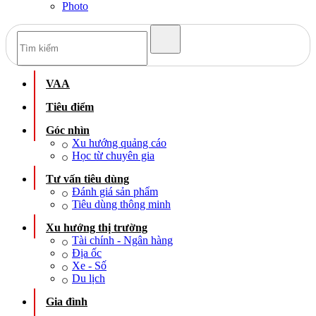
Photo
VAA
Tiêu điểm
Góc nhìn
Xu hướng quảng cáo
Học từ chuyên gia
Tư vấn tiêu dùng
Đánh giá sản phẩm
Tiêu dùng thông minh
Xu hướng thị trường
Tài chính - Ngân hàng
Địa ốc
Xe - Số
Du lịch
Gia đình