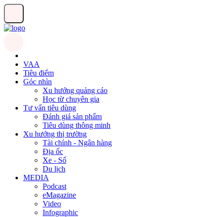
VAA
Tiêu điểm
Góc nhìn
Xu hướng quảng cáo
Học từ chuyên gia
Tư vấn tiêu dùng
Đánh giá sản phẩm
Tiêu dùng thông minh
Xu hướng thị trường
Tài chính - Ngân hàng
Địa ốc
Xe - Số
Du lịch
MEDIA
Podcast
eMagazine
Video
Infographic