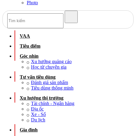
Photo
VAA
Tiêu điểm
Góc nhìn
Xu hướng quảng cáo
Học từ chuyên gia
Tư vấn tiêu dùng
Đánh giá sản phẩm
Tiêu dùng thông minh
Xu hướng thị trường
Tài chính - Ngân hàng
Địa ốc
Xe - Số
Du lịch
Gia đình