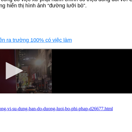
 hiển thị hình ảnh “đường lưỡi bò”.
ên ra trường 100% có việc làm
u-dong-vi-su-dung-ban-do-duong-luoi-bo-phi-phap-d26677.html