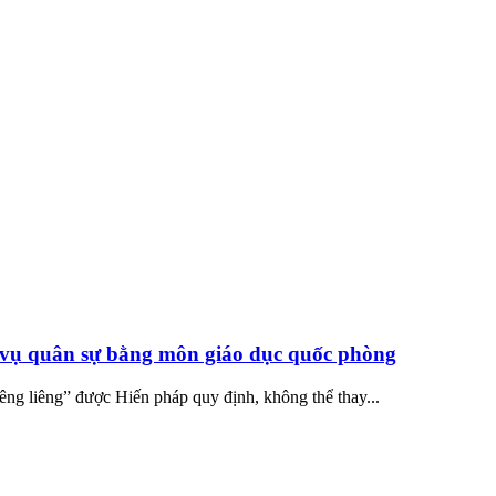
a vụ quân sự bằng môn giáo dục quốc phòng
ng liêng” được Hiến pháp quy định, không thể thay...