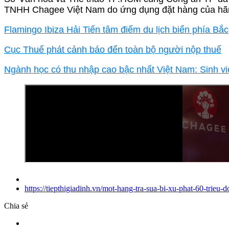
TNHH Chagee Việt Nam do ứng dụng đặt hàng của hãng
Flamingo Ibiza Hải Tiến tâm điểm du lịch biển phía Bắc
Cục Thuế phát cảnh báo đến toàn bộ người nộp thuế
Ngành học có thu nhập cao bậc nhất Việt Nam: Sinh vi
https://tiepthigiadinh.vn/mot-hang-tra-sua-bi-xu-phat-60-trie
Chia sẻ