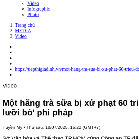
Video
Infographic
Photo
Trang chủ
MEDIA
Video
https://tiepthigiadinh.vn/mot-hang-tra-sua-bi-xu-phat-60-trie
Video
Một hãng trà sữa bị xử phạt 60 t
lưỡi bò' phi pháp
Huyền My
•
Thứ sáu, 18/07/2025, 16:22 (GMT+7)
Sở Văn hóa và Thể thao TP.HCM cùng Công an TP đã cô