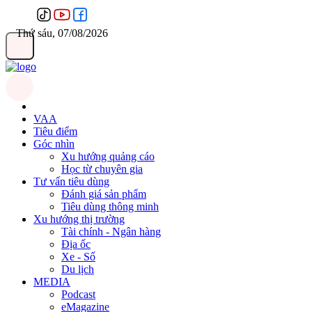
Thứ sáu, 07/08/2026
VAA
Tiêu điểm
Góc nhìn
Xu hướng quảng cáo
Học từ chuyên gia
Tư vấn tiêu dùng
Đánh giá sản phẩm
Tiêu dùng thông minh
Xu hướng thị trường
Tài chính - Ngân hàng
Địa ốc
Xe - Số
Du lịch
MEDIA
Podcast
eMagazine