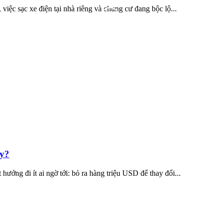
iệc sạc xe điện tại nhà riêng và chung cư đang bộc lộ...
ay?
ướng đi ít ai ngờ tới: bỏ ra hàng triệu USD để thay đổi...