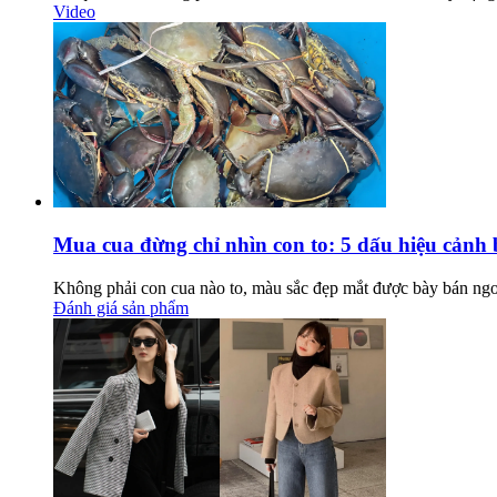
Video
Mua cua đừng chỉ nhìn con to: 5 dấu hiệu cảnh 
Không phải con cua nào to, màu sắc đẹp mắt được bày bán ngo
Đánh giá sản phẩm