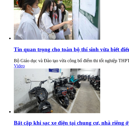
Tin quan trọng cho toàn bộ thí sinh vừa biết đi
Bộ Giáo dục và Đào tạo vừa công bố điểm thi tốt nghiệp THPT 2
Video
Bất cập khi sạc xe điện tại chung cư, nhà riêng 