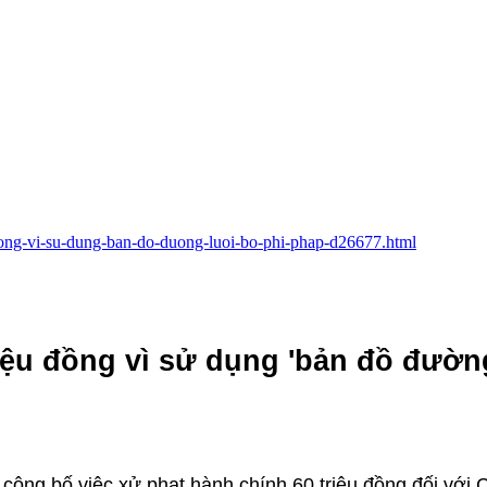
u-dong-vi-su-dung-ban-do-duong-luoi-bo-phi-phap-d26677.html
riệu đồng vì sử dụng 'bản đồ đườn
ng bố việc xử phạt hành chính 60 triệu đồng đối với 