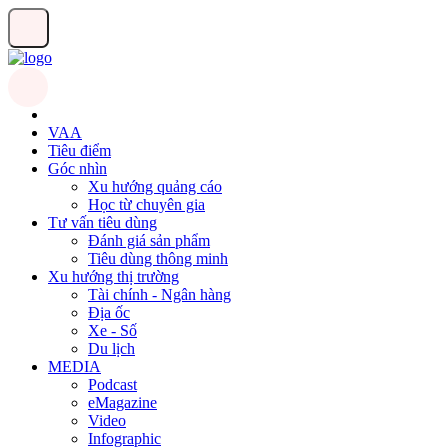
VAA
Tiêu điểm
Góc nhìn
Xu hướng quảng cáo
Học từ chuyên gia
Tư vấn tiêu dùng
Đánh giá sản phẩm
Tiêu dùng thông minh
Xu hướng thị trường
Tài chính - Ngân hàng
Địa ốc
Xe - Số
Du lịch
MEDIA
Podcast
eMagazine
Video
Infographic