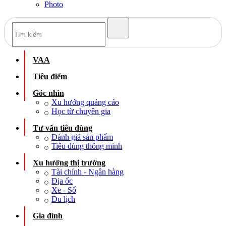
Photo
VAA
Tiêu điểm
Góc nhìn
Xu hướng quảng cáo
Học từ chuyên gia
Tư vấn tiêu dùng
Đánh giá sản phẩm
Tiêu dùng thông minh
Xu hướng thị trường
Tài chính - Ngân hàng
Địa ốc
Xe - Số
Du lịch
Gia đình