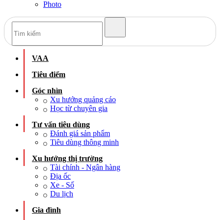
Photo
VAA
Tiêu điểm
Góc nhìn
Xu hướng quảng cáo
Học từ chuyên gia
Tư vấn tiêu dùng
Đánh giá sản phẩm
Tiêu dùng thông minh
Xu hướng thị trường
Tài chính - Ngân hàng
Địa ốc
Xe - Số
Du lịch
Gia đình