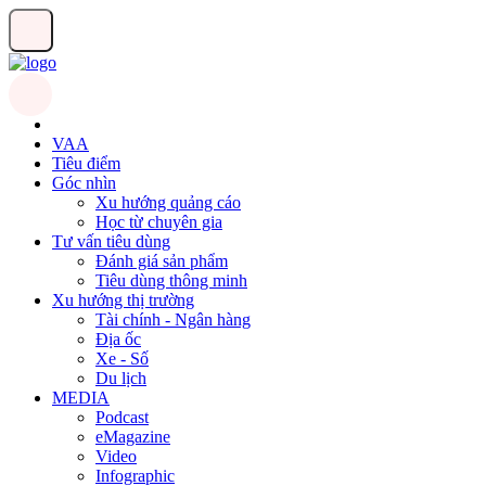
VAA
Tiêu điểm
Góc nhìn
Xu hướng quảng cáo
Học từ chuyên gia
Tư vấn tiêu dùng
Đánh giá sản phẩm
Tiêu dùng thông minh
Xu hướng thị trường
Tài chính - Ngân hàng
Địa ốc
Xe - Số
Du lịch
MEDIA
Podcast
eMagazine
Video
Infographic