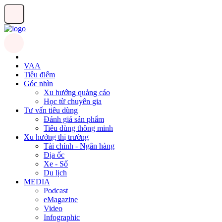
VAA
Tiêu điểm
Góc nhìn
Xu hướng quảng cáo
Học từ chuyên gia
Tư vấn tiêu dùng
Đánh giá sản phẩm
Tiêu dùng thông minh
Xu hướng thị trường
Tài chính - Ngân hàng
Địa ốc
Xe - Số
Du lịch
MEDIA
Podcast
eMagazine
Video
Infographic