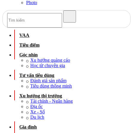
Photo
VAA
Tiêu điểm
Góc nhìn
Xu hướng quảng cáo
Học từ chuyên gia
Tư vấn tiêu dùng
Đánh giá sản phẩm
Tiêu dùng thông minh
Xu hướng thị trường
Tài chính - Ngân hàng
Địa ốc
Xe - Số
Du lịch
Gia đình