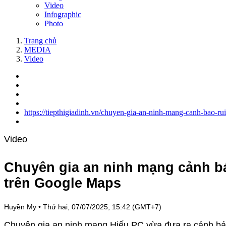
Video
Infographic
Photo
Trang chủ
MEDIA
Video
https://tiepthigiadinh.vn/chuyen-gia-an-ninh-mang-canh-bao-ru
Video
Chuyên gia an ninh mạng cảnh báo 
trên Google Maps
Huyền My
•
Thứ hai, 07/07/2025, 15:42 (GMT+7)
Chuyên gia an ninh mạng Hiếu PC vừa đưa ra cảnh báo 