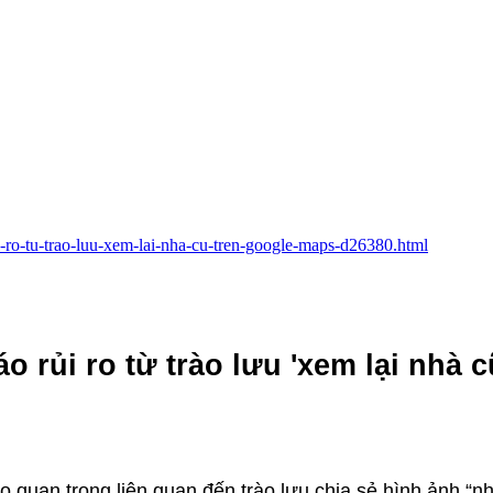
i-ro-tu-trao-luu-xem-lai-nha-cu-tren-google-maps-d26380.html
rủi ro từ trào lưu 'xem lại nhà c
quan trọng liên quan đến trào lưu chia sẻ hình ảnh “nh