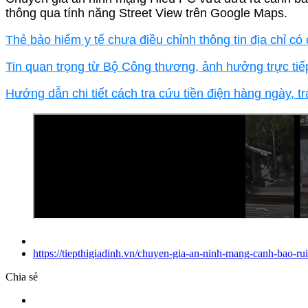
thông qua tính năng Street View trên Google Maps.
Thẻ bảo hiểm y tế chưa điều chỉnh thông tin địa chỉ 
Tin quan trọng từ Bộ Công thương, ảnh hưởng trực tiế
Hướng dẫn chi tiết cách tra cứu tiền điện hàng ngày, t
https://tiepthigiadinh.vn/chuyen-gia-an-ninh-mang-canh-bao-ru
Chia sẻ