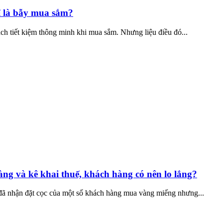
hỉ là bẫy mua sắm?
ách tiết kiệm thông minh khi mua sắm. Nhưng liệu điều đó...
g và kê khai thuế, khách hàng có nên lo lắng?
ã nhận đặt cọc của một số khách hàng mua vàng miếng nhưng...