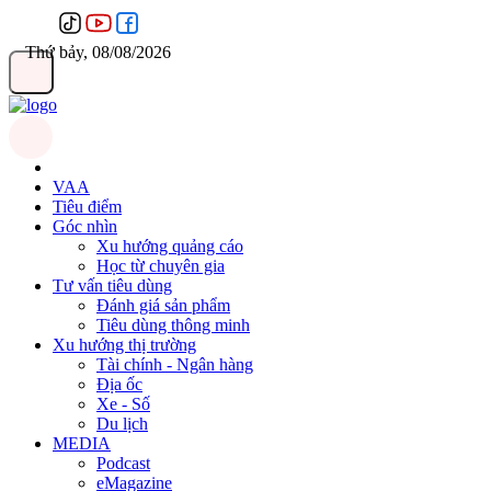
Thứ bảy, 08/08/2026
VAA
Tiêu điểm
Góc nhìn
Xu hướng quảng cáo
Học từ chuyên gia
Tư vấn tiêu dùng
Đánh giá sản phẩm
Tiêu dùng thông minh
Xu hướng thị trường
Tài chính - Ngân hàng
Địa ốc
Xe - Số
Du lịch
MEDIA
Podcast
eMagazine