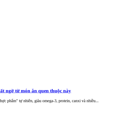
bất ngờ từ món ăn quen thuộc này
hực phẩm" tự nhiên, giàu omega-3, protein, canxi và nhiều...