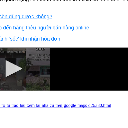
có còn dùng được không?
p đến hàng triệu người bán hàng online
ránh ‘sốc’ khi nhận hóa đơn
i-ro-tu-trao-luu-xem-lai-nha-cu-tren-google-maps-d26380.html