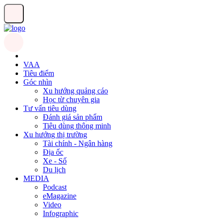
VAA
Tiêu điểm
Góc nhìn
Xu hướng quảng cáo
Học từ chuyên gia
Tư vấn tiêu dùng
Đánh giá sản phẩm
Tiêu dùng thông minh
Xu hướng thị trường
Tài chính - Ngân hàng
Địa ốc
Xe - Số
Du lịch
MEDIA
Podcast
eMagazine
Video
Infographic