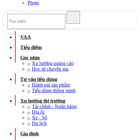
Photo
VAA
Tiêu điểm
Góc nhìn
Xu hướng quảng cáo
Học từ chuyên gia
Tư vấn tiêu dùng
Đánh giá sản phẩm
Tiêu dùng thông minh
Xu hướng thị trường
Tài chính - Ngân hàng
Địa ốc
Xe - Số
Du lịch
Gia đình