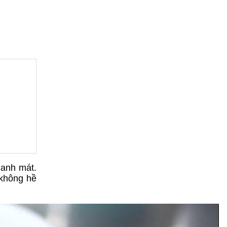
hanh mát.
 không hề