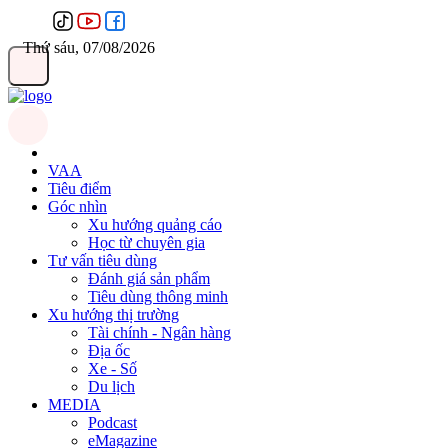
Thứ sáu, 07/08/2026
VAA
Tiêu điểm
Góc nhìn
Xu hướng quảng cáo
Học từ chuyên gia
Tư vấn tiêu dùng
Đánh giá sản phẩm
Tiêu dùng thông minh
Xu hướng thị trường
Tài chính - Ngân hàng
Địa ốc
Xe - Số
Du lịch
MEDIA
Podcast
eMagazine