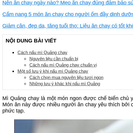
Nên ăn chay ngày nào? Mẹo ăn chay đúng đảm bảo s
Cẩm nang 5 món ăn chay cho người ốm đầy dinh dưỡng
Giảm cân, đẹp da, tăng tuổi thọ: Liệu ăn chay có tốt kh
NỘI DUNG BÀI VIẾT
Cách nấu mì Quảng chay
Nguyên liệu cần chuẩn bị
Cách nấu mì Quảng chay chuẩn vị
Một số lưu ý khi nấu mì Quảng chay
Cách chọn mua nguyên liệu tươi ngon
Những lưu ý khác khi nấu mì Quảng
Mì Quảng chay là một món ngon được chế biến chủ yếu
Món ăn này được nhiều người ăn chay yêu thích bởi
phức tạp.