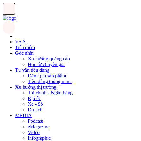
VAA
Tiêu điểm
Góc nhìn
Xu hướng quảng cáo
Học từ chuyên gia
Tư vấn tiêu dùng
Đánh giá sản phẩm
Tiêu dùng thông minh
Xu hướng thị trường
Tài chính - Ngân hàng
Địa ốc
Xe - Số
Du lịch
MEDIA
Podcast
eMagazine
Video
Infographic