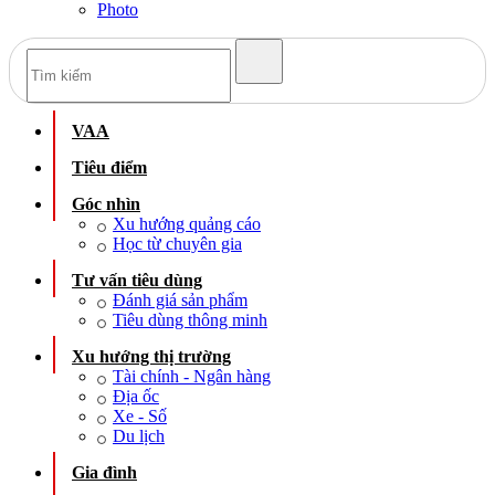
Photo
VAA
Tiêu điểm
Góc nhìn
Xu hướng quảng cáo
Học từ chuyên gia
Tư vấn tiêu dùng
Đánh giá sản phẩm
Tiêu dùng thông minh
Xu hướng thị trường
Tài chính - Ngân hàng
Địa ốc
Xe - Số
Du lịch
Gia đình