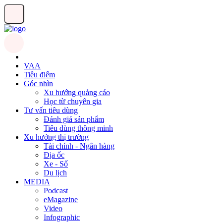
VAA
Tiêu điểm
Góc nhìn
Xu hướng quảng cáo
Học từ chuyên gia
Tư vấn tiêu dùng
Đánh giá sản phẩm
Tiêu dùng thông minh
Xu hướng thị trường
Tài chính - Ngân hàng
Địa ốc
Xe - Số
Du lịch
MEDIA
Podcast
eMagazine
Video
Infographic