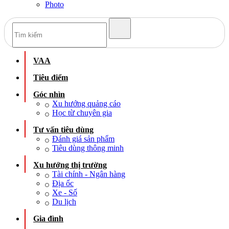
Photo
VAA
Tiêu điểm
Góc nhìn
Xu hướng quảng cáo
Học từ chuyên gia
Tư vấn tiêu dùng
Đánh giá sản phẩm
Tiêu dùng thông minh
Xu hướng thị trường
Tài chính - Ngân hàng
Địa ốc
Xe - Số
Du lịch
Gia đình