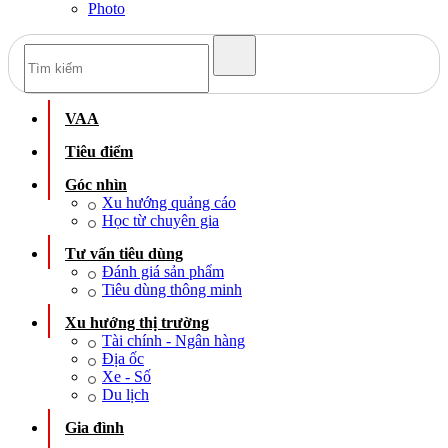
Photo
VAA
Tiêu điểm
Góc nhìn
Xu hướng quảng cáo
Học từ chuyên gia
Tư vấn tiêu dùng
Đánh giá sản phẩm
Tiêu dùng thông minh
Xu hướng thị trường
Tài chính - Ngân hàng
Địa ốc
Xe - Số
Du lịch
Gia đình