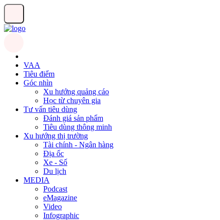
VAA
Tiêu điểm
Góc nhìn
Xu hướng quảng cáo
Học từ chuyên gia
Tư vấn tiêu dùng
Đánh giá sản phẩm
Tiêu dùng thông minh
Xu hướng thị trường
Tài chính - Ngân hàng
Địa ốc
Xe - Số
Du lịch
MEDIA
Podcast
eMagazine
Video
Infographic