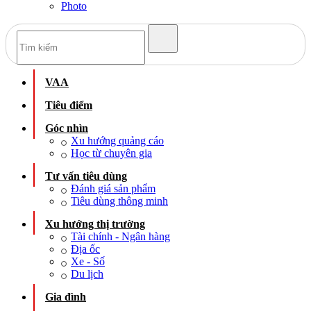
Photo
VAA
Tiêu điểm
Góc nhìn
Xu hướng quảng cáo
Học từ chuyên gia
Tư vấn tiêu dùng
Đánh giá sản phẩm
Tiêu dùng thông minh
Xu hướng thị trường
Tài chính - Ngân hàng
Địa ốc
Xe - Số
Du lịch
Gia đình