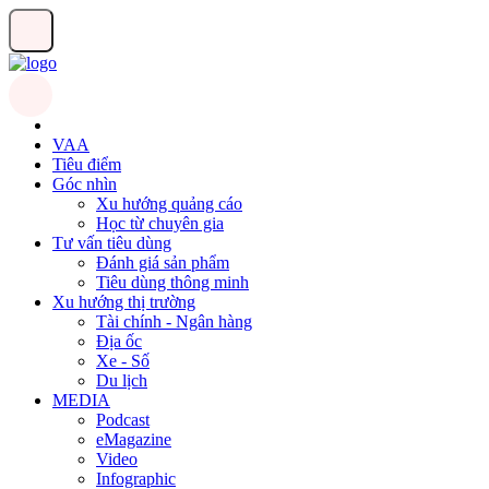
VAA
Tiêu điểm
Góc nhìn
Xu hướng quảng cáo
Học từ chuyên gia
Tư vấn tiêu dùng
Đánh giá sản phẩm
Tiêu dùng thông minh
Xu hướng thị trường
Tài chính - Ngân hàng
Địa ốc
Xe - Số
Du lịch
MEDIA
Podcast
eMagazine
Video
Infographic