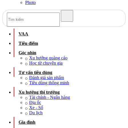
Photo
VAA
Tiêu điểm
Góc nhìn
Xu hướng quảng cáo
Học từ chuyên gia
Tư vấn tiêu dùng
Đánh giá sản phẩm
Tiêu dùng thông minh
Xu hướng thị trường
Tài chính - Ngân hàng
Địa ốc
Xe - Số
Du lịch
Gia đình