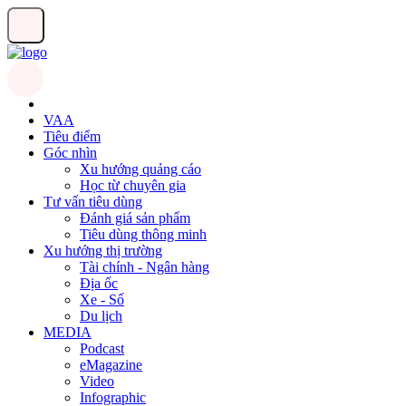
VAA
Tiêu điểm
Góc nhìn
Xu hướng quảng cáo
Học từ chuyên gia
Tư vấn tiêu dùng
Đánh giá sản phẩm
Tiêu dùng thông minh
Xu hướng thị trường
Tài chính - Ngân hàng
Địa ốc
Xe - Số
Du lịch
MEDIA
Podcast
eMagazine
Video
Infographic