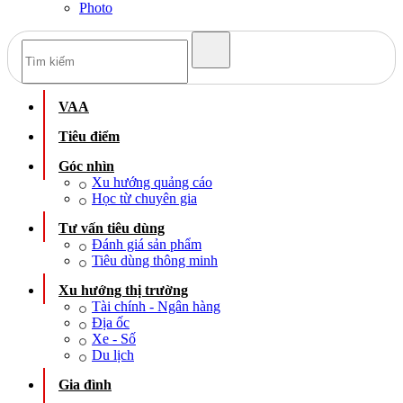
Photo
VAA
Tiêu điểm
Góc nhìn
Xu hướng quảng cáo
Học từ chuyên gia
Tư vấn tiêu dùng
Đánh giá sản phẩm
Tiêu dùng thông minh
Xu hướng thị trường
Tài chính - Ngân hàng
Địa ốc
Xe - Số
Du lịch
Gia đình