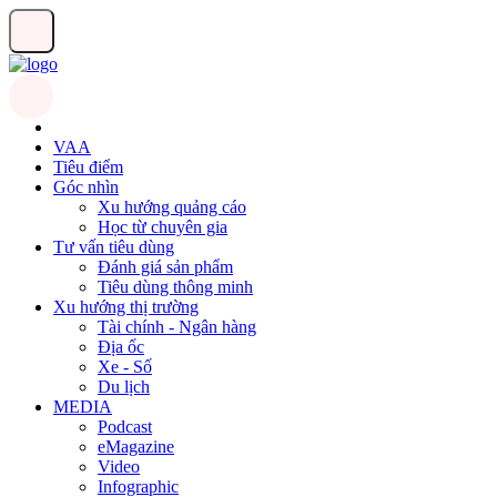
VAA
Tiêu điểm
Góc nhìn
Xu hướng quảng cáo
Học từ chuyên gia
Tư vấn tiêu dùng
Đánh giá sản phẩm
Tiêu dùng thông minh
Xu hướng thị trường
Tài chính - Ngân hàng
Địa ốc
Xe - Số
Du lịch
MEDIA
Podcast
eMagazine
Video
Infographic