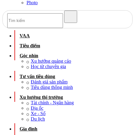
Photo
VAA
Tiêu điểm
Góc nhìn
Xu hướng quảng cáo
Học từ chuyên gia
Tư vấn tiêu dùng
Đánh giá sản phẩm
Tiêu dùng thông minh
Xu hướng thị trường
Tài chính - Ngân hàng
Địa ốc
Xe - Số
Du lịch
Gia đình