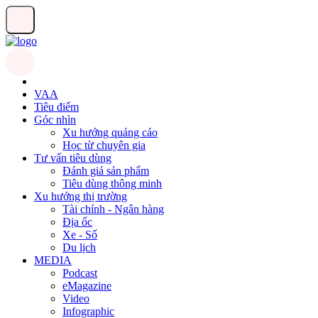
VAA
Tiêu điểm
Góc nhìn
Xu hướng quảng cáo
Học từ chuyên gia
Tư vấn tiêu dùng
Đánh giá sản phẩm
Tiêu dùng thông minh
Xu hướng thị trường
Tài chính - Ngân hàng
Địa ốc
Xe - Số
Du lịch
MEDIA
Podcast
eMagazine
Video
Infographic