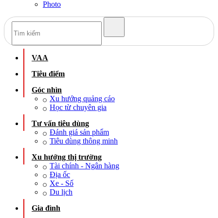
Photo
VAA
Tiêu điểm
Góc nhìn
Xu hướng quảng cáo
Học từ chuyên gia
Tư vấn tiêu dùng
Đánh giá sản phẩm
Tiêu dùng thông minh
Xu hướng thị trường
Tài chính - Ngân hàng
Địa ốc
Xe - Số
Du lịch
Gia đình