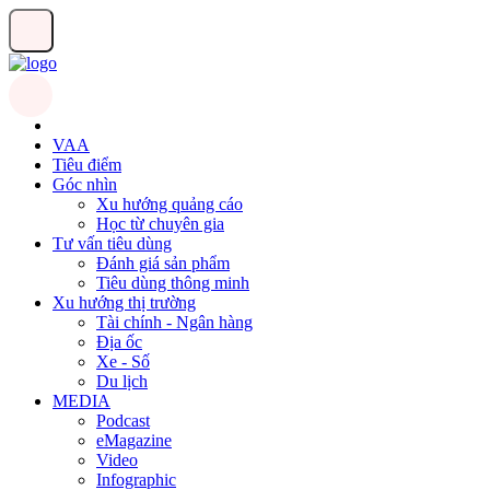
VAA
Tiêu điểm
Góc nhìn
Xu hướng quảng cáo
Học từ chuyên gia
Tư vấn tiêu dùng
Đánh giá sản phẩm
Tiêu dùng thông minh
Xu hướng thị trường
Tài chính - Ngân hàng
Địa ốc
Xe - Số
Du lịch
MEDIA
Podcast
eMagazine
Video
Infographic