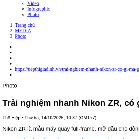
Video
Infographic
Photo
Trang chủ
MEDIA
Photo
https://tiepthigiadinh.vn/trai-nghiem-nhanh-nikon-zr-co-gi-ma-
Photo
Trải nghiệm nhanh Nikon ZR, có g
Thế Hiệp
•
Thứ ba, 14/10/2025, 10:37 (GMT+7)
Nikon ZR là mẫu máy quay full-frame, mở đầu cho dò