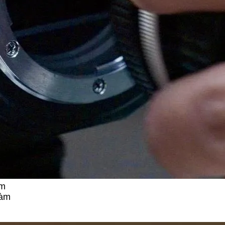
àm
làm