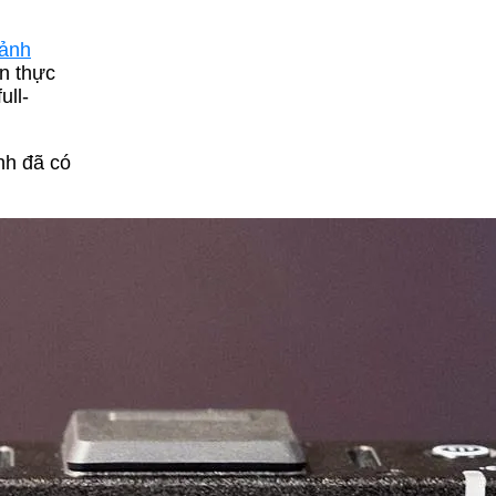
ảnh
ân thực
ull-
nh đã có