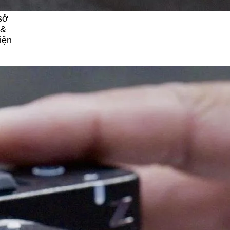
sở
 &
iện