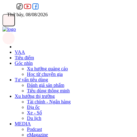
Thứ bảy, 08/08/2026
VAA
Tiêu điểm
Góc nhìn
Xu hướng quảng cáo
Học từ chuyên gia
Tư vấn tiêu dùng
Đánh giá sản phẩm
Tiêu dùng thông minh
Xu hướng thị trường
Tài chính - Ngân hàng
Địa ốc
Xe - Số
Du lịch
MEDIA
Podcast
eMagazine