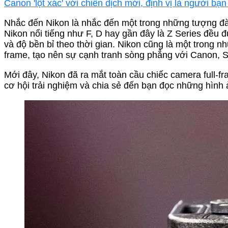
Canon 'lột xác' với chiến dịch mới, định vị là người b
Nhắc đến Nikon là nhắc đến một trong những tượng đà
Nikon nổi tiếng như F, D hay gần đây là Z Series đều 
và độ bền bỉ theo thời gian. Nikon cũng là một trong nh
frame, tạo nên sự cạnh tranh sòng phẳng với Canon, So
Mới đây, Nikon đã ra mắt toàn cầu chiếc camera full-fr
cơ hội trải nghiệm và chia sẻ đến bạn đọc những hình