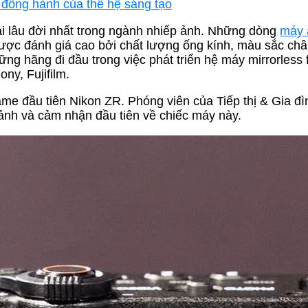
ạn đồng hành của thế hệ sáng tạo
i lâu đời nhất trong ngành nhiếp ảnh. Những dòng
máy 
được đánh giá cao bởi chất lượng ống kính, màu sắc ch
ững hãng đi đầu trong việc phát triển hệ máy mirrorless f
ny, Fujifilm.
ame đầu tiên Nikon ZR. Phóng viên của Tiếp thị & Gia đì
 ảnh và cảm nhận đầu tiên về chiếc máy này.