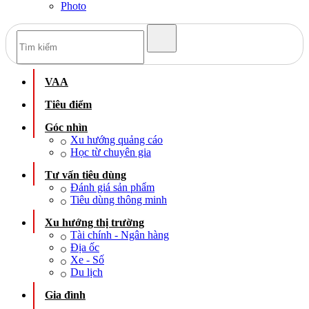
Photo
VAA
Tiêu điểm
Góc nhìn
Xu hướng quảng cáo
Học từ chuyên gia
Tư vấn tiêu dùng
Đánh giá sản phẩm
Tiêu dùng thông minh
Xu hướng thị trường
Tài chính - Ngân hàng
Địa ốc
Xe - Số
Du lịch
Gia đình