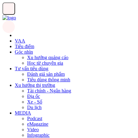
VAA
Tiêu điểm
Góc nhìn
Xu hướng quảng cáo
Học từ chuyên gia
Tư vấn tiêu dùng
Đánh giá sản phẩm
Tiêu dùng thông minh
Xu hướng thị trường
Tài chính - Ngân hàng
Địa ốc
Xe - Số
Du lịch
MEDIA
Podcast
eMagazine
Video
Infographic