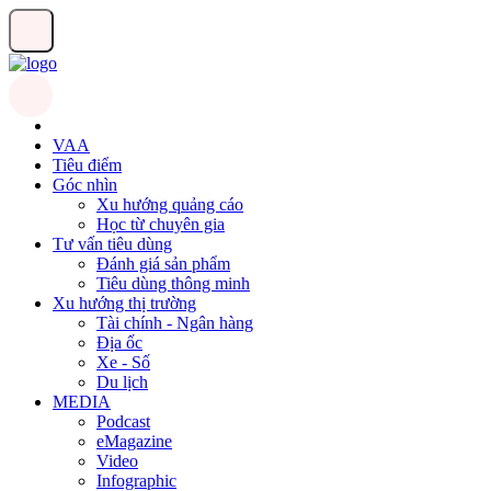
VAA
Tiêu điểm
Góc nhìn
Xu hướng quảng cáo
Học từ chuyên gia
Tư vấn tiêu dùng
Đánh giá sản phẩm
Tiêu dùng thông minh
Xu hướng thị trường
Tài chính - Ngân hàng
Địa ốc
Xe - Số
Du lịch
MEDIA
Podcast
eMagazine
Video
Infographic