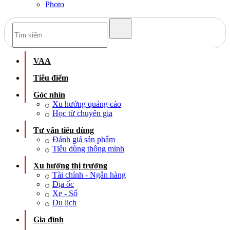
Photo
VAA
Tiêu điểm
Góc nhìn
Xu hướng quảng cáo
Học từ chuyên gia
Tư vấn tiêu dùng
Đánh giá sản phẩm
Tiêu dùng thông minh
Xu hướng thị trường
Tài chính - Ngân hàng
Địa ốc
Xe - Số
Du lịch
Gia đình