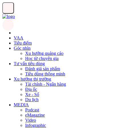
VAA
Tiêu điểm
Góc nhìn
Xu hướng quảng cáo
Học từ chuyên gia
Tư vấn tiêu dùng
Đánh giá sản phẩm
Tiêu dùng thông minh
Xu hướng thị trường
Tài chính - Ngân hàng
Địa ốc
Xe - Số
Du lịch
MEDIA
Podcast
eMagazine
Video
Infographic