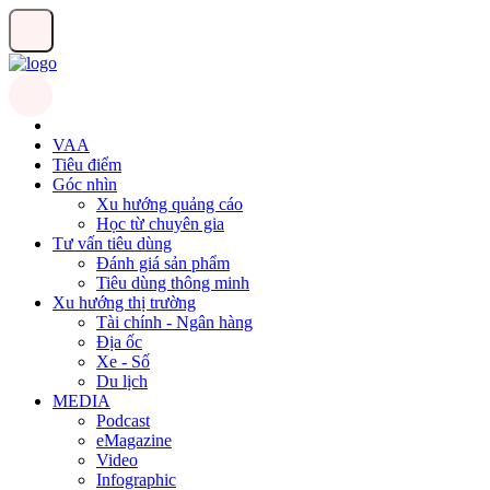
VAA
Tiêu điểm
Góc nhìn
Xu hướng quảng cáo
Học từ chuyên gia
Tư vấn tiêu dùng
Đánh giá sản phẩm
Tiêu dùng thông minh
Xu hướng thị trường
Tài chính - Ngân hàng
Địa ốc
Xe - Số
Du lịch
MEDIA
Podcast
eMagazine
Video
Infographic