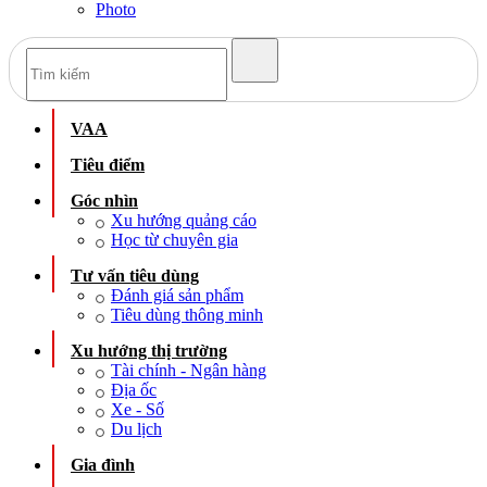
Photo
VAA
Tiêu điểm
Góc nhìn
Xu hướng quảng cáo
Học từ chuyên gia
Tư vấn tiêu dùng
Đánh giá sản phẩm
Tiêu dùng thông minh
Xu hướng thị trường
Tài chính - Ngân hàng
Địa ốc
Xe - Số
Du lịch
Gia đình