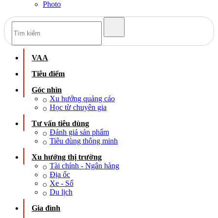
Photo
VAA
Tiêu điểm
Góc nhìn
Xu hướng quảng cáo
Học từ chuyên gia
Tư vấn tiêu dùng
Đánh giá sản phẩm
Tiêu dùng thông minh
Xu hướng thị trường
Tài chính - Ngân hàng
Địa ốc
Xe - Số
Du lịch
Gia đình