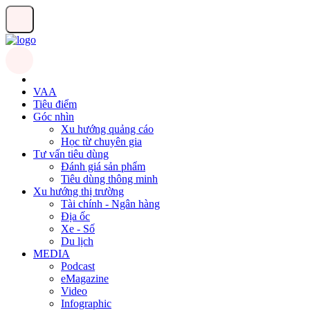
VAA
Tiêu điểm
Góc nhìn
Xu hướng quảng cáo
Học từ chuyên gia
Tư vấn tiêu dùng
Đánh giá sản phẩm
Tiêu dùng thông minh
Xu hướng thị trường
Tài chính - Ngân hàng
Địa ốc
Xe - Số
Du lịch
MEDIA
Podcast
eMagazine
Video
Infographic