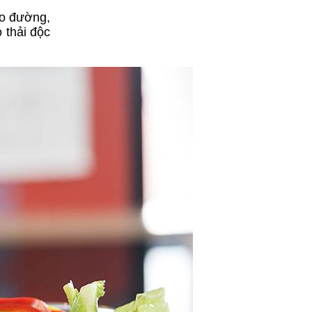
áo đường,
 thải độc