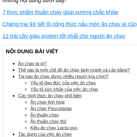
những nội dung dưới đây!
7 thực phẩm thuần chay giúp xương chắc khỏe
Chàng trai 9X tiết lộ công thức nấu món ăn chay ai cũ
12 trái cây giàu protein tốt nhất cho người ăn chay
NỘI DUNG BÀI VIẾT
Ăn chay là gì?
Thế nào là một chế độ ăn chay lành mạnh và cân bằng?
Tại sao ăn chay được nhiều người lựa chọn?
Yếu tố đạo đức của việc ăn chay
Yếu tố sức khỏe của việc ăn chay
Các hình thức ăn chay phổ biến
Ăn chay linh hoạt
Ăn chay Pescetarian
Ăn thuần chay
Ăn thuần chay thô
Kiểu ăn chay Lacto-ovo
Tác dụng của việc ăn chay