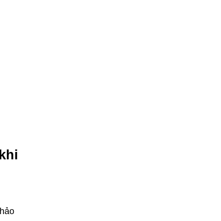
khi
khảo