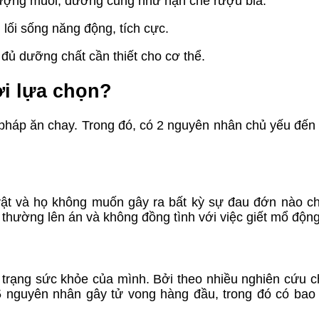
 lượng muối, đường cũng như hạn chế rượu bia.
lối sống năng động, tích cực.
ủ dưỡng chất cần thiết cho cơ thể.
ời lựa chọn?
háp ăn chay. Trong đó, có 2 nguyên nhân chủ yếu đến 
 vật và họ không muốn gây ra bất kỳ sự đau đớn nào c
hường lên án và không đồng tình với việc giết mổ động
 trạng sức khỏe của mình. Bởi theo nhiều nghiên cứu ch
15 nguyên nhân gây tử vong hàng đầu, trong đó có ba