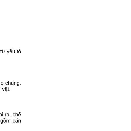
từ yếu tố
ho chúng.
 vật.
ỉ ra, chế
o gồm căn