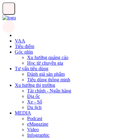
VAA
Tiêu điểm
Góc nhìn
Xu hướng quảng cáo
Học từ chuyên gia
Tư vấn tiêu dùng
Đánh giá sản phẩm
Tiêu dùng thông minh
Xu hướng thị trường
Tài chính - Ngân hàng
Địa ốc
Xe - Số
Du lịch
MEDIA
Podcast
eMagazine
Video
Infographic