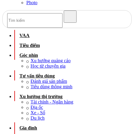
Photo
VAA
Tiêu điểm
Góc nhìn
Xu hướng quảng cáo
Học từ chuyên gia
Tư vấn tiêu dùng
Đánh giá sản phẩm
Tiêu dùng thông minh
Xu hướng thị trường
Tài chính - Ngân hàng
Địa ốc
Xe - Số
Du lịch
Gia đình