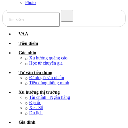
Photo
VAA
Tiêu điểm
Góc nhìn
Xu hướng quảng cáo
Học từ chuyên gia
Tư vấn tiêu dùng
Đánh giá sản phẩm
Tiêu dùng thông minh
Xu hướng thị trường
Tài chính - Ngân hàng
Địa ốc
Xe - Số
Du lịch
Gia đình