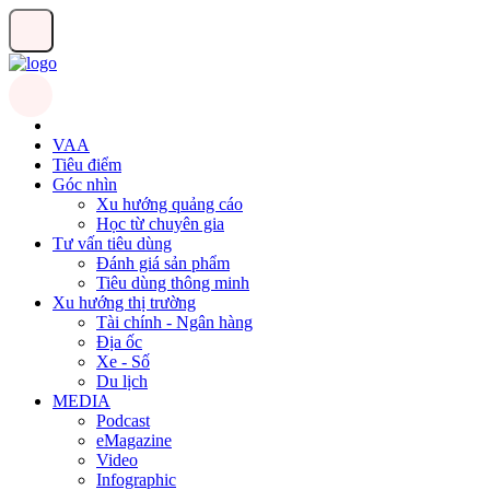
VAA
Tiêu điểm
Góc nhìn
Xu hướng quảng cáo
Học từ chuyên gia
Tư vấn tiêu dùng
Đánh giá sản phẩm
Tiêu dùng thông minh
Xu hướng thị trường
Tài chính - Ngân hàng
Địa ốc
Xe - Số
Du lịch
MEDIA
Podcast
eMagazine
Video
Infographic