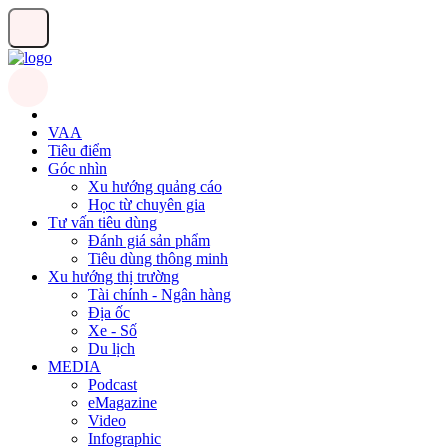
VAA
Tiêu điểm
Góc nhìn
Xu hướng quảng cáo
Học từ chuyên gia
Tư vấn tiêu dùng
Đánh giá sản phẩm
Tiêu dùng thông minh
Xu hướng thị trường
Tài chính - Ngân hàng
Địa ốc
Xe - Số
Du lịch
MEDIA
Podcast
eMagazine
Video
Infographic