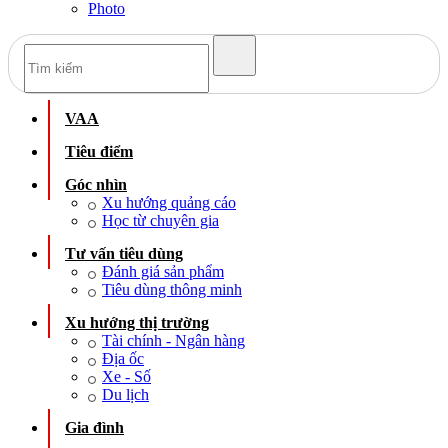
Photo
VAA
Tiêu điểm
Góc nhìn
Xu hướng quảng cáo
Học từ chuyên gia
Tư vấn tiêu dùng
Đánh giá sản phẩm
Tiêu dùng thông minh
Xu hướng thị trường
Tài chính - Ngân hàng
Địa ốc
Xe - Số
Du lịch
Gia đình