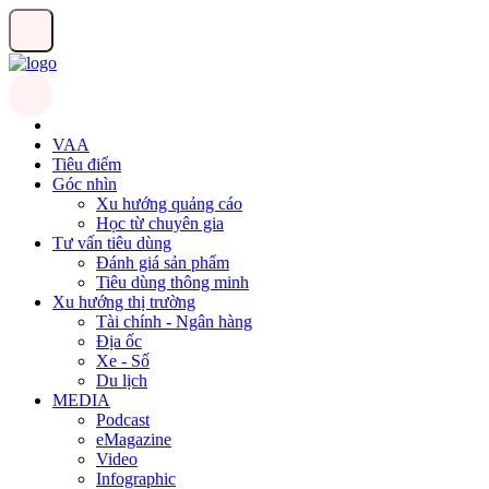
VAA
Tiêu điểm
Góc nhìn
Xu hướng quảng cáo
Học từ chuyên gia
Tư vấn tiêu dùng
Đánh giá sản phẩm
Tiêu dùng thông minh
Xu hướng thị trường
Tài chính - Ngân hàng
Địa ốc
Xe - Số
Du lịch
MEDIA
Podcast
eMagazine
Video
Infographic