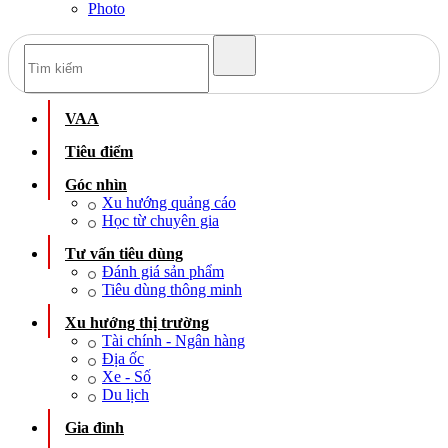
Photo
VAA
Tiêu điểm
Góc nhìn
Xu hướng quảng cáo
Học từ chuyên gia
Tư vấn tiêu dùng
Đánh giá sản phẩm
Tiêu dùng thông minh
Xu hướng thị trường
Tài chính - Ngân hàng
Địa ốc
Xe - Số
Du lịch
Gia đình