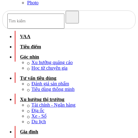
Photo
VAA
Tiêu điểm
Góc nhìn
Xu hướng quảng cáo
Học từ chuyên gia
Tư vấn tiêu dùng
Đánh giá sản phẩm
Tiêu dùng thông minh
Xu hướng thị trường
Tài chính - Ngân hàng
Địa ốc
Xe - Số
Du lịch
Gia đình