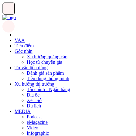
VAA
Tiêu điểm
Góc nhìn
Xu hướng quảng cáo
Học từ chuyên gia
Tư vấn tiêu dùng
Đánh giá sản phẩm
Tiêu dùng thông minh
Xu hướng thị trường
Tài chính - Ngân hàng
Địa ốc
Xe - Số
Du lịch
MEDIA
Podcast
eMagazine
Video
Infographic