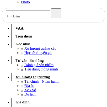
Photo
VAA
Tiêu điểm
Góc nhìn
Xu hướng quảng cáo
Học từ chuyên gia
Tư vấn tiêu dùng
Đánh giá sản phẩm
Tiêu dùng thông minh
Xu hướng thị trường
Tài chính - Ngân hàng
Địa ốc
Xe - Số
Du lịch
Gia đình