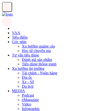
VAA
Tiêu điểm
Góc nhìn
Xu hướng quảng cáo
Học từ chuyên gia
Tư vấn tiêu dùng
Đánh giá sản phẩm
Tiêu dùng thông minh
Xu hướng thị trường
Tài chính - Ngân hàng
Địa ốc
Xe - Số
Du lịch
MEDIA
Podcast
eMagazine
Video
Infographic