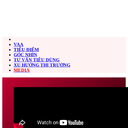
VAA
TIÊU ĐIỂM
GÓC NHÌN
TƯ VẤN TIÊU DÙNG
XU HƯỚNG THỊ TRƯỜNG
MEDIA