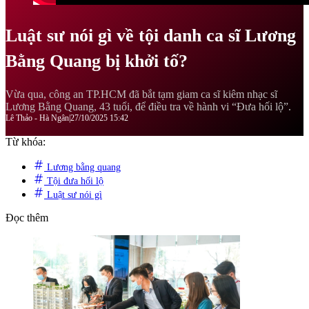
Luật sư nói gì về tội danh ca sĩ Lương
Bằng Quang bị khởi tố?
Vừa qua, công an TP.HCM đã bắt tạm giam ca sĩ kiêm nhạc sĩ
Lương Bằng Quang, 43 tuổi, để điều tra về hành vi “Đưa hối lộ”.
Lê Thảo - Hà Ngân
|
27/10/2025 15:42
Từ khóa:
Lương bằng quang
Tội đưa hối lộ
Luật sư nói gì
Đọc thêm