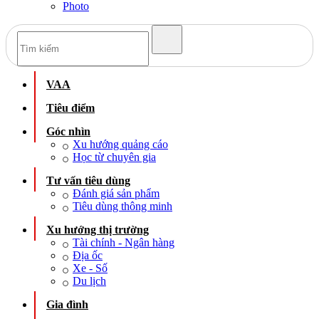
Photo
VAA
Tiêu điểm
Góc nhìn
Xu hướng quảng cáo
Học từ chuyên gia
Tư vấn tiêu dùng
Đánh giá sản phẩm
Tiêu dùng thông minh
Xu hướng thị trường
Tài chính - Ngân hàng
Địa ốc
Xe - Số
Du lịch
Gia đình