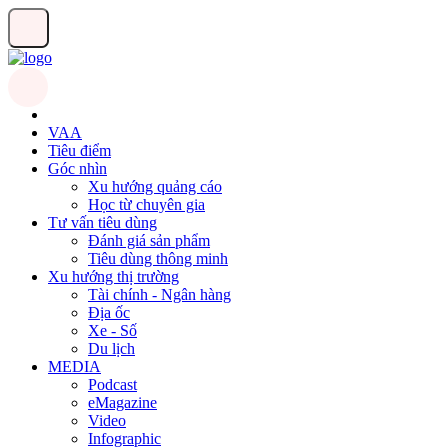
VAA
Tiêu điểm
Góc nhìn
Xu hướng quảng cáo
Học từ chuyên gia
Tư vấn tiêu dùng
Đánh giá sản phẩm
Tiêu dùng thông minh
Xu hướng thị trường
Tài chính - Ngân hàng
Địa ốc
Xe - Số
Du lịch
MEDIA
Podcast
eMagazine
Video
Infographic