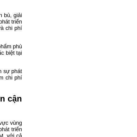
 bù, giải
hát triển
à chi phí
 phẩm phù
 biệt tại
n sự phát
m chi phí
ân cận
 vực vùng
hát triển
M, với cả