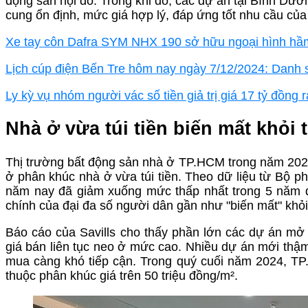
động sản nội đô. Trong khi đó, các dự án tại Bình Dươ
cung ổn định, mức giá hợp lý, đáp ứng tốt nhu cầu củ
Xe tay côn Dafra SYM NHX 190 sở hữu ngoại hình hầm 
Lịch cúp điện Bến Tre hôm nay ngày 7/12/2024: Danh s
Ly kỳ vụ nhóm người vác số tiền giả trị giá 17 tỷ đồng 
Nhà ở vừa túi tiền biến mất khỏi 
Thị trường bất động sản nhà ở TP.HCM trong năm 2024 t
ở phân khúc nhà ở vừa túi tiền. Theo dữ liệu từ Bộ 
năm nay đã giảm xuống mức thấp nhất trong 5 năm q
chính của đại đa số người dân gần như "biến mất" khỏi 
Báo cáo của Savills cho thấy phần lớn các dự án mở
giá bán liên tục neo ở mức cao. Nhiều dự án mới thậm
mua càng khó tiếp cận. Trong quý cuối năm 2024, T
thuộc phân khúc giá trên 50 triệu đồng/m².