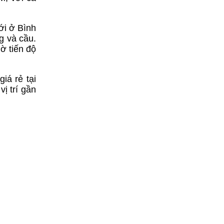
ới ở Bình
g và cầu.
ờ tiến độ
iá rẻ tại
ị trí gần