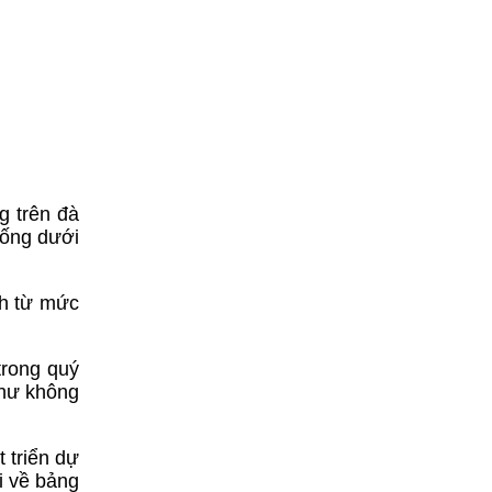
g trên đà
uống dưới
nh từ mức
trong quý
như không
 triển dự
i về bảng