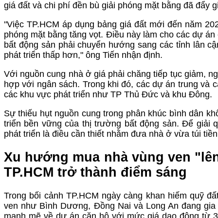
giá đất và chi phí đền bù giải phóng mặt bằng đã đẩy 
"Việc TP.HCM áp dụng bảng giá đất mới đến năm 2025
phóng mặt bằng tăng vọt. Điều này làm cho các dự án c
bất động sản phải chuyển hướng sang các tỉnh lân cậ
phát triển thấp hơn," ông Tiến nhận định.
Với nguồn cung nhà ở giá phải chăng tiếp tục giảm,
hợp với ngân sách. Trong khi đó, các dự án trung và c
các khu vực phát triển như TP Thủ Đức và khu Đông.
Sự thiếu hụt nguồn cung trong phân khúc bình dân k
triển bền vững của thị trường bất động sản. Để giải 
phát triển là điều cần thiết nhằm đưa nhà ở vừa túi tiền 
Xu hướng mua nhà vùng ven "lên 
TP.HCM trở thành điểm sáng
Trong bối cảnh TP.HCM ngày càng khan hiếm quỹ đất
ven như Bình Dương, Đồng Nai và Long An đang gia 
mạnh mẽ về dự án căn hộ với mức giá dao động từ 3