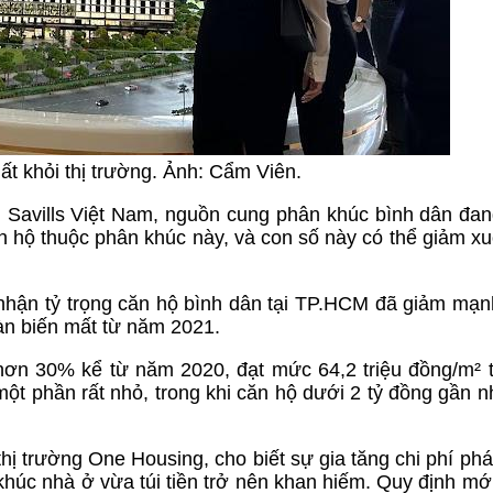
ất khỏi thị trường. Ảnh: Cẩm Viên.
Savills Việt Nam, nguồn cung phân khúc bình dân đan
ăn hộ thuộc phân khúc này, và con số này có thể giảm x
 nhận tỷ trọng căn hộ bình dân tại TP.HCM đã giảm mạ
n biến mất từ năm 2021.
 hơn 30% kể từ năm 2020, đạt mức 64,2 triệu đồng/m² 
một phần rất nhỏ, trong khi căn hộ dưới 2 tỷ đồng gần 
 trường One Housing, cho biết sự gia tăng chi phí phát
húc nhà ở vừa túi tiền trở nên khan hiếm. Quy định mớ