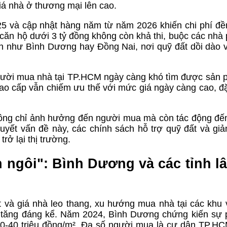
giá nhà ở thương mại lên cao.
 và cập nhật hàng năm từ năm 2026 khiến chi phí đền
ăn hộ dưới 3 tỷ đồng không còn khả thi, buộc các nhà p
n như Bình Dương hay Đồng Nai, nơi quỹ đất dồi dào v
 người mua nhà tại TP.HCM ngày càng khó tìm được sản
ao cấp vẫn chiếm ưu thế với mức giá ngày càng cao, đặc
hông chỉ ảnh hưởng đến người mua mà còn tác động đế
quyết vấn đề này, các chính sách hỗ trợ quỹ đất và giả
trở lại thị trường.
ngôi": Bình Dương và các tỉnh l
 và giá nhà leo thang, xu hướng mua nhà tại các khu
tăng đáng kể. Năm 2024, Bình Dương chứng kiến sự p
0-40 triệu đồng/m². Đa số người mua là cư dân TP.HC