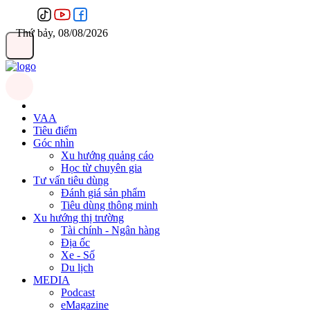
Thứ bảy, 08/08/2026
VAA
Tiêu điểm
Góc nhìn
Xu hướng quảng cáo
Học từ chuyên gia
Tư vấn tiêu dùng
Đánh giá sản phẩm
Tiêu dùng thông minh
Xu hướng thị trường
Tài chính - Ngân hàng
Địa ốc
Xe - Số
Du lịch
MEDIA
Podcast
eMagazine