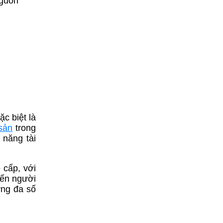
nguồn
c biệt là
sản
trong
 năng tài
 cấp, với
iến người
ưng đa số