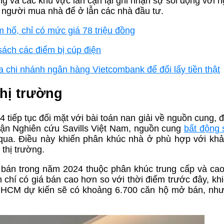
ng và các khu vực lân cận lại ghi nhận sự sôi động với 
a người mua nhà để ở lẫn các nhà đầu tư.
hố, chỉ có mức giá 78 triệu đồng
ách các điểm bị cúp điện
ra chi nhánh ngân hàng Vietcombank để đổi lấy tiền thật
thị trường
iếp tục đối mặt với bài toán nan giải về nguồn cung, đặ
phận Nghiên cứu Savills Việt Nam, nguồn cung
bất động 
ua. Điều này khiến phân khúc nhà ở phù hợp với khả
thị trường.
 bán trong năm 2024 thuộc phân khúc trung cấp và cao
 chí có giá bán cao hơn so với thời điểm trước đây, kh
P.HCM dự kiến sẽ có khoảng 6.700 căn hộ mở bán, nh