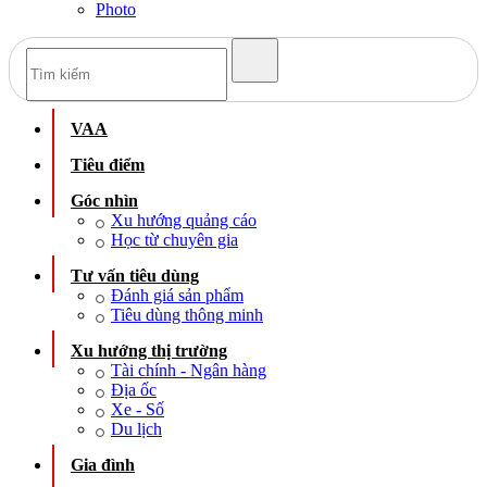
Photo
VAA
Tiêu điểm
Góc nhìn
Xu hướng quảng cáo
Học từ chuyên gia
Tư vấn tiêu dùng
Đánh giá sản phẩm
Tiêu dùng thông minh
Xu hướng thị trường
Tài chính - Ngân hàng
Địa ốc
Xe - Số
Du lịch
Gia đình