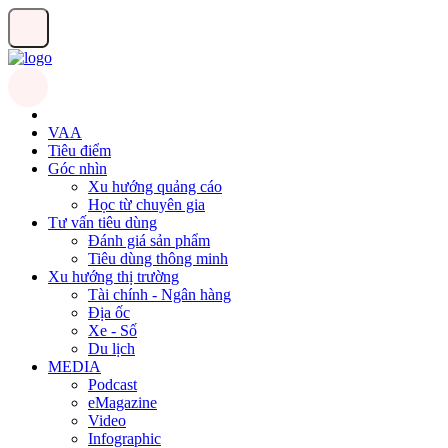
VAA
Tiêu điểm
Góc nhìn
Xu hướng quảng cáo
Học từ chuyên gia
Tư vấn tiêu dùng
Đánh giá sản phẩm
Tiêu dùng thông minh
Xu hướng thị trường
Tài chính - Ngân hàng
Địa ốc
Xe - Số
Du lịch
MEDIA
Podcast
eMagazine
Video
Infographic