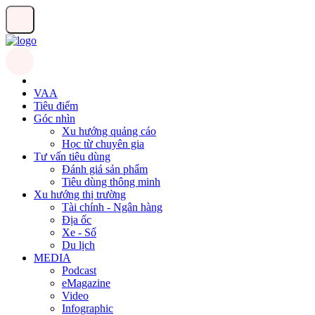
VAA
Tiêu điểm
Góc nhìn
Xu hướng quảng cáo
Học từ chuyên gia
Tư vấn tiêu dùng
Đánh giá sản phẩm
Tiêu dùng thông minh
Xu hướng thị trường
Tài chính - Ngân hàng
Địa ốc
Xe - Số
Du lịch
MEDIA
Podcast
eMagazine
Video
Infographic