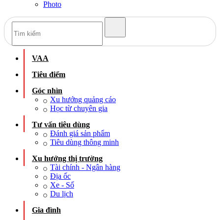
Photo
VAA
Tiêu điểm
Góc nhìn
Xu hướng quảng cáo
Học từ chuyên gia
Tư vấn tiêu dùng
Đánh giá sản phẩm
Tiêu dùng thông minh
Xu hướng thị trường
Tài chính - Ngân hàng
Địa ốc
Xe - Số
Du lịch
Gia đình