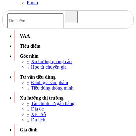
Photo
VAA
Tiêu điểm
Góc nhìn
Xu hướng quảng cáo
Học từ chuyên gia
Tư vấn tiêu dùng
Đánh giá sản phẩm
Tiêu dùng thông minh
Xu hướng thị trường
Tài chính - Ngân hàng
Địa ốc
Xe - Số
Du lịch
Gia đình