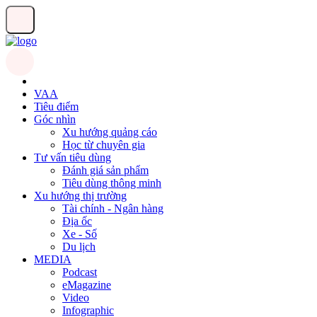
VAA
Tiêu điểm
Góc nhìn
Xu hướng quảng cáo
Học từ chuyên gia
Tư vấn tiêu dùng
Đánh giá sản phẩm
Tiêu dùng thông minh
Xu hướng thị trường
Tài chính - Ngân hàng
Địa ốc
Xe - Số
Du lịch
MEDIA
Podcast
eMagazine
Video
Infographic