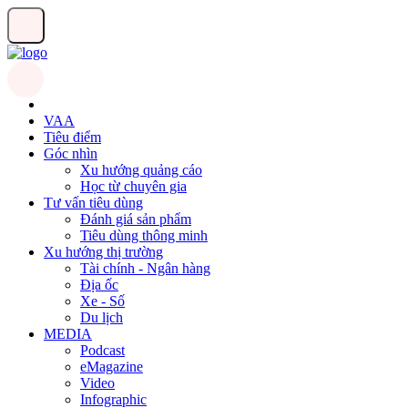
VAA
Tiêu điểm
Góc nhìn
Xu hướng quảng cáo
Học từ chuyên gia
Tư vấn tiêu dùng
Đánh giá sản phẩm
Tiêu dùng thông minh
Xu hướng thị trường
Tài chính - Ngân hàng
Địa ốc
Xe - Số
Du lịch
MEDIA
Podcast
eMagazine
Video
Infographic