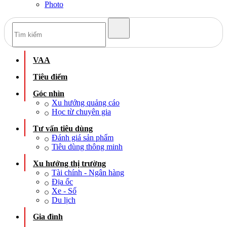
Photo
VAA
Tiêu điểm
Góc nhìn
Xu hướng quảng cáo
Học từ chuyên gia
Tư vấn tiêu dùng
Đánh giá sản phẩm
Tiêu dùng thông minh
Xu hướng thị trường
Tài chính - Ngân hàng
Địa ốc
Xe - Số
Du lịch
Gia đình