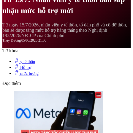
nhận mức hỗ trợ mới
Từ ngày 15/7/2026, nhân viên y tế thôn, tổ dân phố và cô đỡ thôn,
bản sẽ được tăng mức hỗ trợ hằng tháng theo Nghị định
192/2026/NĐ-CP của Chính phủ.
Thùy Dương
|
05/06/2026 21:30
Từ khóa:
y tế thôn
Hỗ trợ
mức lương
Đọc thêm