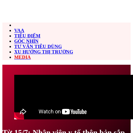
VAA
TIÊU ĐIỂM
GÓC NHÌN
TƯ VẤN TIÊU DÙNG
XU HƯỚNG THỊ TRƯỜNG
MEDIA
Từ 15/7: Nhân viên y tế thôn bản sắp