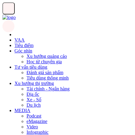
VAA
Tiêu điểm
Góc nhìn
Xu hướng quảng cáo
Học từ chuyên gia
Tư vấn tiêu dùng
Đánh giá sản phẩm
Tiêu dùng thông minh
Xu hướng thị trường
Tài chính - Ngân hàng
Địa ốc
Xe - Số
Du lịch
MEDIA
Podcast
eMagazine
Video
Infographic