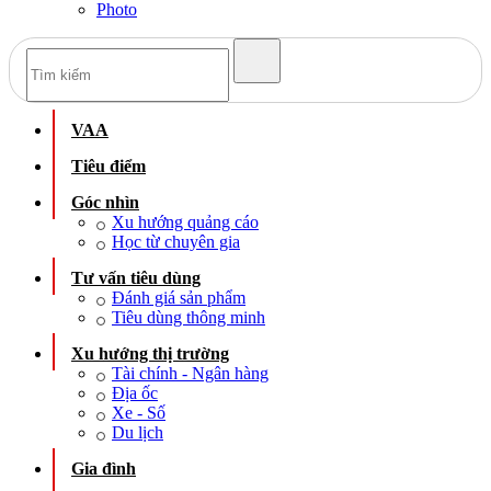
Photo
VAA
Tiêu điểm
Góc nhìn
Xu hướng quảng cáo
Học từ chuyên gia
Tư vấn tiêu dùng
Đánh giá sản phẩm
Tiêu dùng thông minh
Xu hướng thị trường
Tài chính - Ngân hàng
Địa ốc
Xe - Số
Du lịch
Gia đình