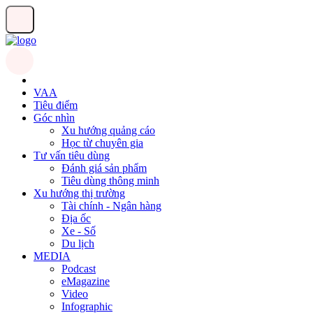
VAA
Tiêu điểm
Góc nhìn
Xu hướng quảng cáo
Học từ chuyên gia
Tư vấn tiêu dùng
Đánh giá sản phẩm
Tiêu dùng thông minh
Xu hướng thị trường
Tài chính - Ngân hàng
Địa ốc
Xe - Số
Du lịch
MEDIA
Podcast
eMagazine
Video
Infographic