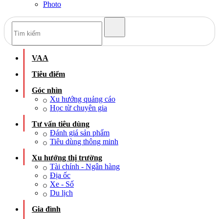
Photo
VAA
Tiêu điểm
Góc nhìn
Xu hướng quảng cáo
Học từ chuyên gia
Tư vấn tiêu dùng
Đánh giá sản phẩm
Tiêu dùng thông minh
Xu hướng thị trường
Tài chính - Ngân hàng
Địa ốc
Xe - Số
Du lịch
Gia đình