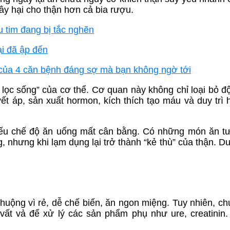
ây hại cho thận hơn cả bia rượu.
 tim đang bị tắc nghẽn
ại đã ập đến
u của 4 căn bệnh đáng sợ mà bạn không ngờ tới
 lọc sống” của cơ thể. Cơ quan này không chỉ loại bỏ độ
ết áp, sản xuất hormon, kích thích tạo máu và duy trì
 nếu chế độ ăn uống mất cân bằng. Có những món ăn 
 nhưng khi lạm dụng lại trở thành “kẻ thù” của thận. Dư
uộng vì rẻ, dễ chế biến, ăn ngon miệng. Tuy nhiên, c
 vất vả để xử lý các sản phẩm phụ như ure, creatinin