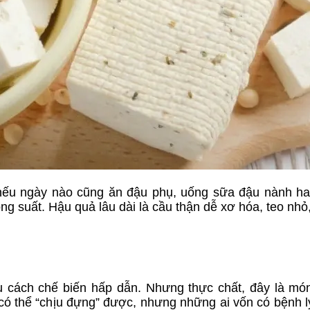
 nếu ngày nào cũng ăn đậu phụ, uống sữa đậu nành ha
g suất. Hậu quả lâu dài là cầu thận dễ xơ hóa, teo nhỏ
u cách chế biến hấp dẫn. Nhưng thực chất, đây là mó
có thể “chịu đựng” được, nhưng những ai vốn có bệnh lý