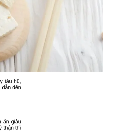
y tàu hũ,
, dẫn đến
n ăn giàu
 thận thì