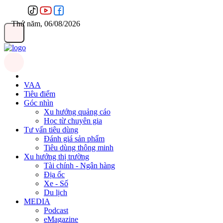
Thứ năm, 06/08/2026
VAA
Tiêu điểm
Góc nhìn
Xu hướng quảng cáo
Học từ chuyên gia
Tư vấn tiêu dùng
Đánh giá sản phẩm
Tiêu dùng thông minh
Xu hướng thị trường
Tài chính - Ngân hàng
Địa ốc
Xe - Số
Du lịch
MEDIA
Podcast
eMagazine