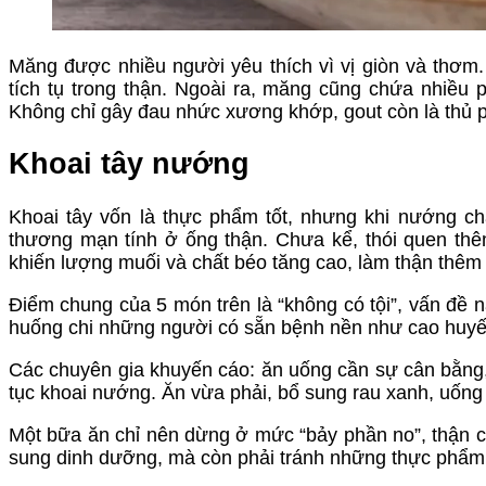
Măng được nhiều người yêu thích vì vị giòn và thơm. 
tích tụ trong thận. Ngoài ra, măng cũng chứa nhiều p
Không chỉ gây đau nhức xương khớp, gout còn là thủ p
Khoai tây nướng
Khoai tây vốn là thực phẩm tốt, nhưng khi nướng ch
thương mạn tính ở ống thận. Chưa kể, thói quen thê
khiến lượng muối và chất béo tăng cao, làm thận thêm 
Điểm chung của 5 món trên là “không có tội”, vấn đề 
huống chi những người có sẵn bệnh nền như cao huyết
Các chuyên gia khuyến cáo: ăn uống cần sự cân bằng
tục khoai nướng. Ăn vừa phải, bổ sung rau xanh, uống
Một bữa ăn chỉ nên dừng ở mức “bảy phần no”, thận cũ
sung dinh dưỡng, mà còn phải tránh những thực phẩm 