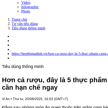
Video
Infographic
Photo
Trang chủ
Tư vấn tiêu dùng
Tiêu dùng thông minh
https://tiepthigiadinh.vn/hon-ca-ruou-day-la-5-thuc-pham-can
Tiêu dùng thông minh
Hơn cả rượu, đây là 5 thực phẩm
cần hạn chế ngay
Vi An
•
Thứ tư, 20/08/2025, 16:03 (GMT+7)
Đằng sau những món ăn quen thuộc trên mâm cơm hàng