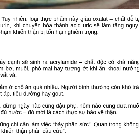
Tuy nhiên, loại thực phẩm này giàu oxalat – chất dễ tạ
urin, khi chuyển hóa thành acid uric sẽ làm tăng nguy
hạm khiến thận bị tổn hại nghiêm trọng.
áy cạnh sẽ sinh ra acrylamide – chất độc có khả năn
m bơ, muối, phô mai hay tương ớt khi ăn khoai nướng
vất vả.
nằm ở chỗ ăn quá nhiều. Người bình thường còn khó trán
 áp, tiểu đường hay gout.
, đừng ngày nào cũng đậu phụ, hôm nào cũng dưa muối
 đủ nước – đó mới là cách thực sự bảo vệ thận.
ng chỉ cần làm việc “bảy phần sức”. Quan trọng không 
khiến thận phải “cầu cứu”.