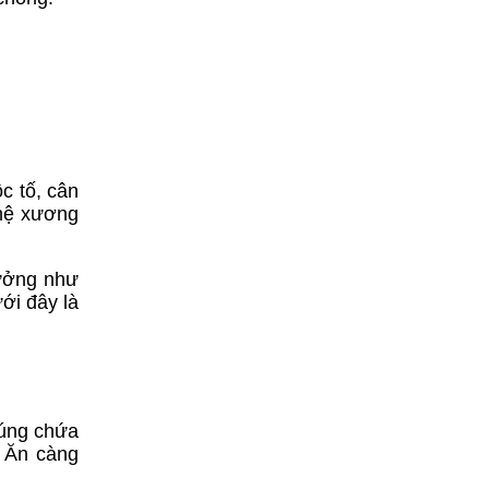
c tố, cân
 hệ xương
tưởng như
ới đây là
húng chứa
. Ăn càng