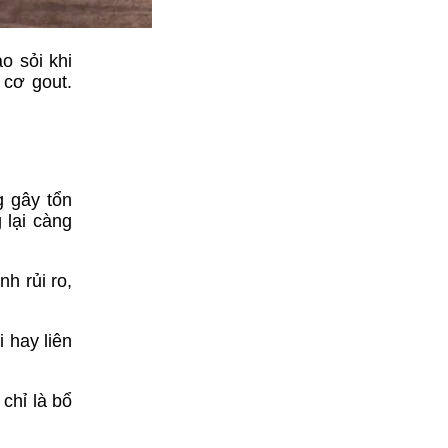
o sỏi khi
 cơ gout.
g gây tổn
 lại càng
h rủi ro,
 hay liên
chỉ là bổ