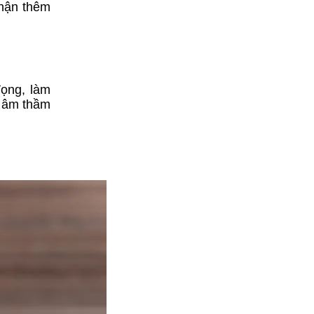
thận thêm
đọng, làm
à âm thầm