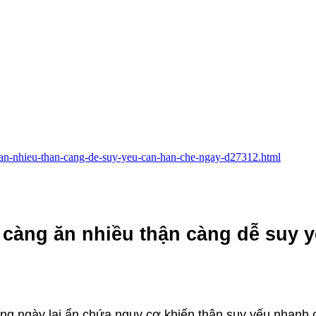
g-an-nhieu-than-cang-de-suy-yeu-can-han-che-ngay-d27312.html
 càng ăn nhiều thận càng dễ suy y
 ngày lại ẩn chứa nguy cơ khiến thận suy yếu nhanh 