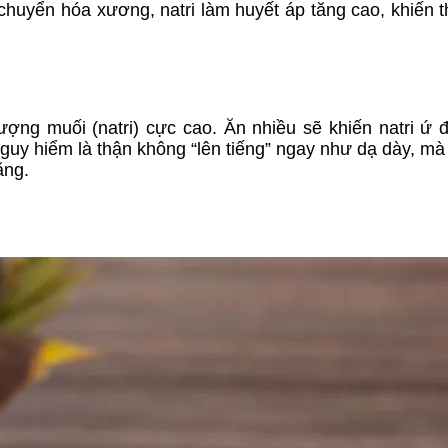
n chuyển hóa xương, natri làm huyết áp tăng cao, khiến 
ng muối (natri) cực cao. Ăn nhiều sẽ khiến natri ứ 
nguy hiểm là thận không “lên tiếng” ngay như dạ dày, m
ặng.