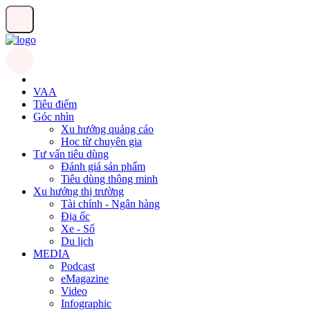
VAA
Tiêu điểm
Góc nhìn
Xu hướng quảng cáo
Học từ chuyên gia
Tư vấn tiêu dùng
Đánh giá sản phẩm
Tiêu dùng thông minh
Xu hướng thị trường
Tài chính - Ngân hàng
Địa ốc
Xe - Số
Du lịch
MEDIA
Podcast
eMagazine
Video
Infographic