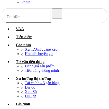
Photo
VAA
Tiêu điểm
Góc nhìn
Xu hướng quảng cáo
Học từ chuyên gia
Tư vấn tiêu dùng
Đánh giá sản phẩm
Tiêu dùng thông minh
Xu hướng thị trường
Tài chính - Ngân hàng
Địa ốc
Xe - Số
Du lịch
Gia đình