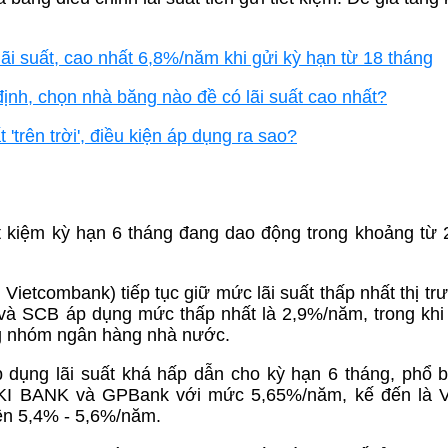
ãi suất, cao nhất 6,8%/năm khi gửi kỳ hạn từ 18 tháng
định, chọn nhà băng nào đề có lãi suất cao nhất?
'trên trời', điều kiện áp dụng ra sao?
iết kiệm kỳ hạn 6 tháng đang dao động trong khoảng từ
Vietcombank) tiếp tục giữ mức lãi suất thấp nhất thị tr
và SCB áp dụng mức thấp nhất là 2,9%/năm, trong khi
ng nhóm ngân hàng nhà nước.
 dụng lãi suất khá hấp dẫn cho kỳ hạn 6 tháng, phổ b
IKKI BANK và GPBank với mức 5,65%/năm, kế đến là
ên 5,4% - 5,6%/năm.