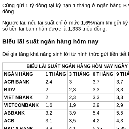
Cùng gửi 1 tỷ đồng tại kỳ hạn 1 tháng ở ngân hàng B vớ
đồng.
Ngược lại, nếu lãi suất chỉ ở mức 1,6%/năm khi gửi kỳ 
số tiền lãi bạn nhận được là 1,333 triệu đồng.
Biểu lãi suất ngân hàng hôm nay
Để gia tăng khả năng sinh lời từ hình thức gửi tiền tiế
BIỂU LÃI SUẤT NGÂN HÀNG HÔM NAY NGÀY 7
NGÂN HÀNG
1 THÁNG
3 THÁNG
6 THÁNG
9 TH
AGRIBANK
2,4
3
3,7
3,7
BIDV
2
2,3
3,3
3,3
VIETINBANK
2
2,3
3,3
3,3
VIETCOMBANK
1,6
1,9
2,9
2,9
ABBANK
3,2
3,9
5,4
5,5
ACB
3,1
3,5
4,2
4,3
BAC A BANK
3,8
4,1
5,25
5,35