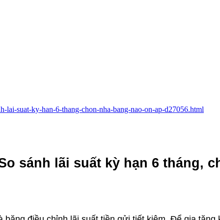
sanh-lai-suat-ky-han-6-thang-chon-nha-bang-nao-on-ap-d27056.html
So sánh lãi suất kỳ hạn 6 tháng, 
ăng điều chỉnh lãi suất tiền gửi tiết kiệm. Để gia tăng