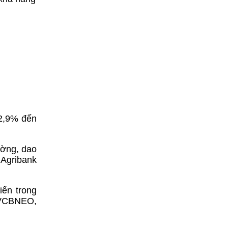
 2,9% đến
ường, dao
 Agribank
iến trong
 VCBNEO,