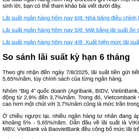
sinh lời, bạn có thể tham khảo bài viết dưới đây.
Lãi suất ngân hàng hôm nay 6/8: Nhà băng điều chỉnh l
Lãi suất ngân hàng hôm nay 5/8: Mặt bằng lãi suất ổn 
Lãi suất ngân hàng hôm nay 4/8: Xuất hiện mức lãi suất 
So sánh lãi suất kỳ hạn 6 tháng
Theo ghi nhận đến ngày 7/8/2025, lãi suất tiền gửi t
5,65%/năm, tùy chính sách của từng ngân hàng.
Nhóm “Big 4” quốc doanh (Agribank, BIDV, VietinBank, 
động từ 2,9% đến 3,7%/năm. Trong đó, Vietcombank 
cao hơn một chút với 3,7%/năm cũng là mức trần tro
Ở chiều ngược lại, nhiều ngân hàng tư nhân đang áp
khoảng 5% - 5,65%/năm. Dẫn đầu về lãi suất là V
MBV, VietBank và BaovietBank đều công bố mức lãi tr