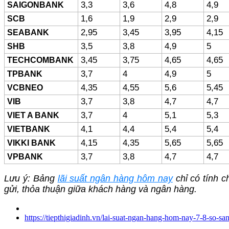
SAIGONBANK
3,3
3,6
4,8
4,9
SCB
1,6
1,9
2,9
2,9
SEABANK
2,95
3,45
3,95
4,15
SHB
3,5
3,8
4,9
5
TECHCOMBANK
3,45
3,75
4,65
4,65
TPBANK
3,7
4
4,9
5
VCBNEO
4,35
4,55
5,6
5,45
VIB
3,7
3,8
4,7
4,7
VIET A BANK
3,7
4
5,1
5,3
VIETBANK
4,1
4,4
5,4
5,4
VIKKI BANK
4,15
4,35
5,65
5,65
VPBANK
3,7
3,8
4,7
4,7
Lưu ý: Bảng
lãi suất ngân hàng hôm nay
chỉ có tính c
gửi, thỏa thuận giữa khách hàng và ngân hàng.
https://tiepthigiadinh.vn/lai-suat-ngan-hang-hom-nay-7-8-so-