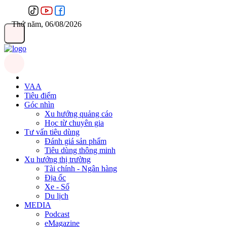
Thứ năm, 06/08/2026
VAA
Tiêu điểm
Góc nhìn
Xu hướng quảng cáo
Học từ chuyên gia
Tư vấn tiêu dùng
Đánh giá sản phẩm
Tiêu dùng thông minh
Xu hướng thị trường
Tài chính - Ngân hàng
Địa ốc
Xe - Số
Du lịch
MEDIA
Podcast
eMagazine