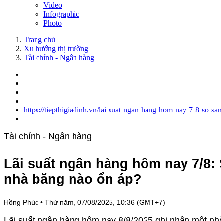
Video
Infographic
Photo
Trang chủ
Xu hướng thị trường
Tài chính - Ngân hàng
https://tiepthigiadinh.vn/lai-suat-ngan-hang-hom-nay-7-8-so-
Tài chính - Ngân hàng
Lãi suất ngân hàng hôm nay 7/8: 
nhà băng nào ổn áp?
Hồng Phúc
•
Thứ năm, 07/08/2025, 10:36 (GMT+7)
Lãi suất ngân hàng hôm nay 8/8/2025 ghi nhận một nhà b