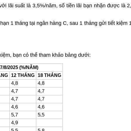
i lãi suất là 3,5%/năm, số tiền lãi bạn nhận được là 2,
hạn 1 tháng tại ngân hàng C, sau 1 tháng gửi tiết kiệm 1
t kiệm, bạn có thể tham khảo bảng dưới:
/8/2025 (%/NĂM)
ÁNG
12 THÁNG
18 THÁNG
4,8
4,8
4,7
4,7
4,7
4,7
4,6
4,6
5,7
5,5
4,9
5,5
5,8