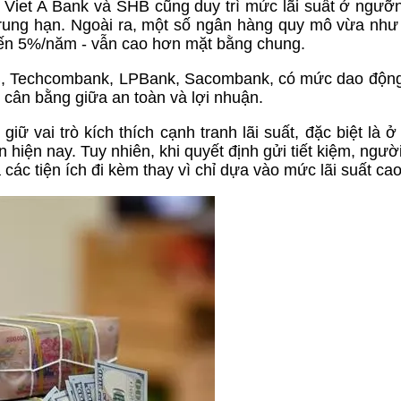
iet A Bank và SHB cũng duy trì mức lãi suất ở ngưỡ
 trung hạn. Ngoài ra, một số ngân hàng quy mô vừa nh
n 5%/năm - vẫn cao hơn mặt bằng chung.
CB, Techcombank, LPBank, Sacombank, có mức dao độn
cân bằng giữa an toàn và lợi nhuận.
 vai trò kích thích cạnh tranh lãi suất, đặc biệt là ở
 hiện nay. Tuy nhiên, khi quyết định gửi tiết kiệm, ngườ
ác tiện ích đi kèm thay vì chỉ dựa vào mức lãi suất cao