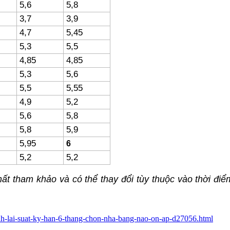
5,6
5,8
3,7
3,9
4,7
5,45
5,3
5,5
4,85
4,85
5,3
5,6
5,5
5,55
4,9
5,2
5,6
5,8
5,8
5,9
5,95
6
5,2
5,2
hất tham khảo và có thể thay đổi tùy thuộc vào thời điểm
sanh-lai-suat-ky-han-6-thang-chon-nha-bang-nao-on-ap-d27056.html