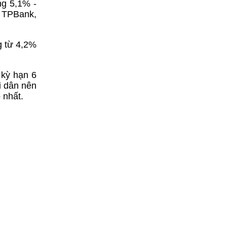
ng 5,1% -
ư TPBank,
g từ 4,2%
 kỳ hạn 6
i dân nên
 nhất.