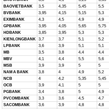
BAOVIETBANK
3,5
4,35
5,45
5,5
BVBANK
3,95
4,15
5,15
5,3
EXIMBANK
4,3
4,5
4,9
4,9
GPBANK
3,95
4,05
5,65
5,75
HDBANK
3,85
3,95
5,3
5,3
KIENLONGBANK
3,7
3,7
5,1
5,2
LPBANK
3,6
3,9
5,1
5,1
MB
3,5
3,8
4,4
4,4
MBV
4,1
4,4
5,5
5,6
MSB
3,9
3,9
5
5
NAM A BANK
3,8
4
4,9
5,2
NCB
4
4,2
5,35
5,45
OCB
3,9
4,1
5
5
PGBANK
3,4
3,8
5
4,9
PVCOMBANK
3,3
3,6
4,5
4,7
SACOMBANK
3,6
3,9
4,8
4,8