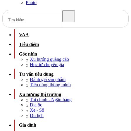
Photo
VAA
Tiêu điểm
Góc nhìn
Xu hướng quảng cáo
Học từ chuyên gia
Tư vấn tiêu dùng
Đánh giá sản phẩm
Tiêu dùng thông minh
Xu hướng thị trường
Tài chính - Ngân hàng
Địa ốc
Xe - Số
Du lịch
Gia đình