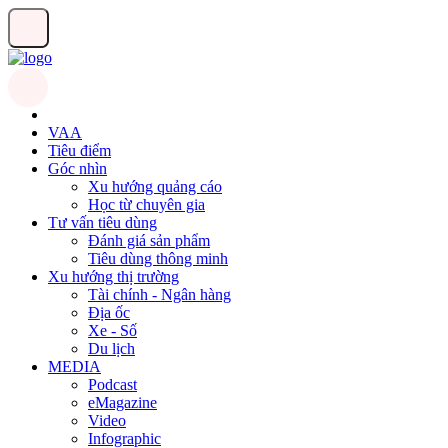
VAA
Tiêu điểm
Góc nhìn
Xu hướng quảng cáo
Học từ chuyên gia
Tư vấn tiêu dùng
Đánh giá sản phẩm
Tiêu dùng thông minh
Xu hướng thị trường
Tài chính - Ngân hàng
Địa ốc
Xe - Số
Du lịch
MEDIA
Podcast
eMagazine
Video
Infographic