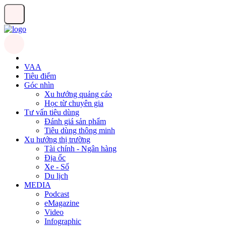
VAA
Tiêu điểm
Góc nhìn
Xu hướng quảng cáo
Học từ chuyên gia
Tư vấn tiêu dùng
Đánh giá sản phẩm
Tiêu dùng thông minh
Xu hướng thị trường
Tài chính - Ngân hàng
Địa ốc
Xe - Số
Du lịch
MEDIA
Podcast
eMagazine
Video
Infographic