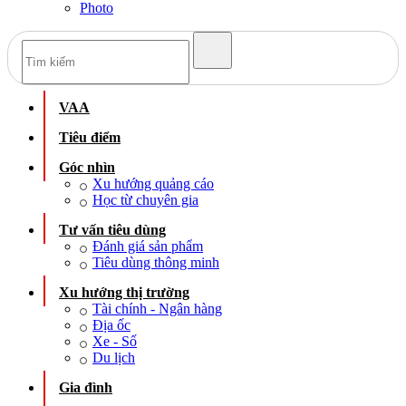
Photo
VAA
Tiêu điểm
Góc nhìn
Xu hướng quảng cáo
Học từ chuyên gia
Tư vấn tiêu dùng
Đánh giá sản phẩm
Tiêu dùng thông minh
Xu hướng thị trường
Tài chính - Ngân hàng
Địa ốc
Xe - Số
Du lịch
Gia đình