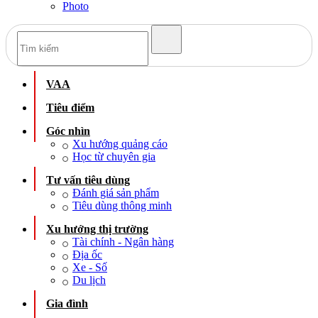
Photo
VAA
Tiêu điểm
Góc nhìn
Xu hướng quảng cáo
Học từ chuyên gia
Tư vấn tiêu dùng
Đánh giá sản phẩm
Tiêu dùng thông minh
Xu hướng thị trường
Tài chính - Ngân hàng
Địa ốc
Xe - Số
Du lịch
Gia đình