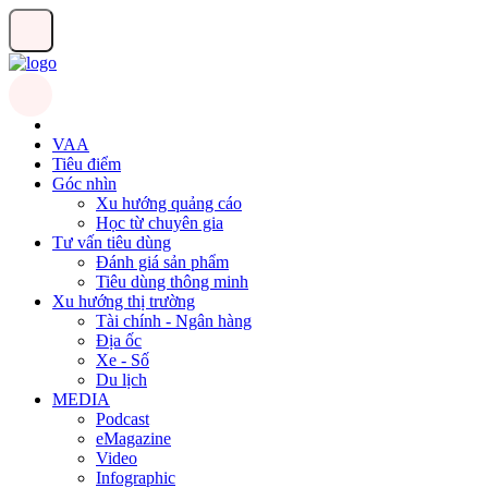
VAA
Tiêu điểm
Góc nhìn
Xu hướng quảng cáo
Học từ chuyên gia
Tư vấn tiêu dùng
Đánh giá sản phẩm
Tiêu dùng thông minh
Xu hướng thị trường
Tài chính - Ngân hàng
Địa ốc
Xe - Số
Du lịch
MEDIA
Podcast
eMagazine
Video
Infographic