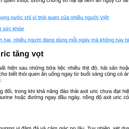
ăn quen thuộc tưởng chừng vô hại lại tiềm ẩn nguy cơ l
ọng nước chỉ vì thói quen của nhiều người Việt
i sức khỏe
inh hại, nhiều người đang dùng mỗi ngày mà không hay bi
ric tăng vọt
t hiện sau những bữa tiệc nhiều thịt đỏ, hải sản hoặ
cho biết thói quen ăn uống ngay từ buổi sáng cũng có 
.
đối, trong khi khả năng đào thải axit uric chưa đạt hiệ
urine hoặc đường ngay đầu ngày, nồng độ axit uric có
ương vị đậm đà và cảm giác no lâu. Tuy nhiên, xét dư