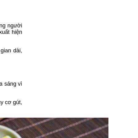
ững người
xuất hiện
gian dài,
a sáng vì
y cơ gút,