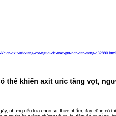
e-khien-axit-uric-tang-vot-nguoi-de-mac-gut-nen-can-trong-d32880.htm
thể khiến axit uric tăng vọt, ngư
ày, nhưng nếu lựa chọn sai thực phẩm, đây cũng có thể