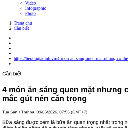
Video
Infographic
Photo
Trang chủ
Cần biết
https://tiepthigiadinh.vn/4-mon-an-sang-quen-mat-nhung-co-th
Cần biết
4 món ăn sáng quen mặt nhưng có 
mắc gút nên cẩn trọng
Tuệ San
•
Thứ ba, 09/06/2026, 07:56 (GMT+7)
Bữa sáng được xem là bữa ăn quan trọng nhất trong ng