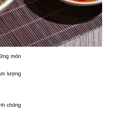
những món
àm lượng
anh chóng