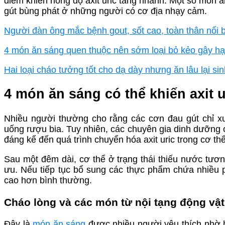
điểm khiến nồng độ axit uric tăng nhanh. Một số món 
gút bùng phát ở những người có cơ địa nhạy cảm.
Người đàn ông mắc bệnh gout, sốt cao, toàn thân nổi b
4 món ăn sáng quen thuộc nên sớm loại bỏ kẻo gây hạ
Hai loại cháo tưởng tốt cho dạ dày nhưng ăn lâu lại s
4 món ăn sáng có thể khiến axit u
Nhiều người thường cho rằng các cơn đau gút chỉ xuấ
uống rượu bia. Tuy nhiên, các chuyên gia dinh dưỡng 
đáng kể đến quá trình chuyển hóa axit uric trong cơ thể
Sau một đêm dài, cơ thể ở trạng thái thiếu nước tương 
ưu. Nếu tiếp tục bổ sung các thực phẩm chứa nhiều p
cao hơn bình thường.
Cháo lòng và các món từ nội tạng động vật
Đây là
món ăn sáng
được nhiều người yêu thích nhờ h