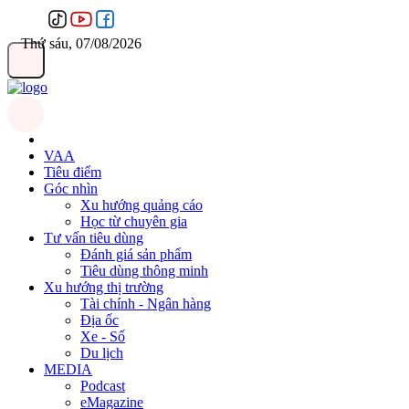
Thứ sáu, 07/08/2026
VAA
Tiêu điểm
Góc nhìn
Xu hướng quảng cáo
Học từ chuyên gia
Tư vấn tiêu dùng
Đánh giá sản phẩm
Tiêu dùng thông minh
Xu hướng thị trường
Tài chính - Ngân hàng
Địa ốc
Xe - Số
Du lịch
MEDIA
Podcast
eMagazine