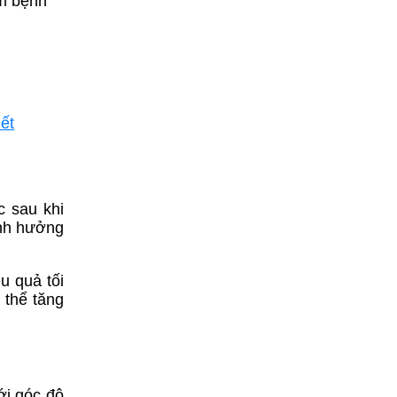
àm bệnh
ết
c sau khi
ảnh hưởng
u quả tối
 thể tăng
ới góc độ