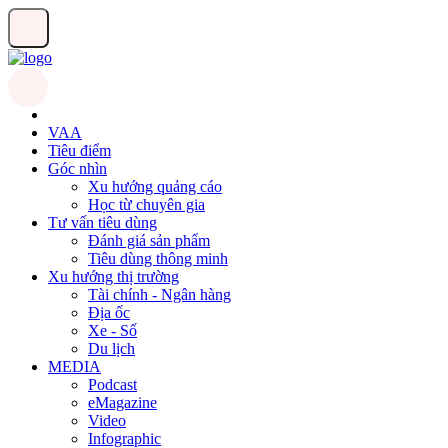
VAA
Tiêu điểm
Góc nhìn
Xu hướng quảng cáo
Học từ chuyên gia
Tư vấn tiêu dùng
Đánh giá sản phẩm
Tiêu dùng thông minh
Xu hướng thị trường
Tài chính - Ngân hàng
Địa ốc
Xe - Số
Du lịch
MEDIA
Podcast
eMagazine
Video
Infographic