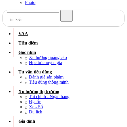
Photo
VAA
Tiêu điểm
Góc nhìn
Xu hướng quảng cáo
Học từ chuyên gia
Tư vấn tiêu dùng
Đánh giá sản phẩm
Tiêu dùng thông minh
Xu hướng thị trường
Tài chính - Ngân hàng
Địa ốc
Xe - Số
Du lịch
Gia đình